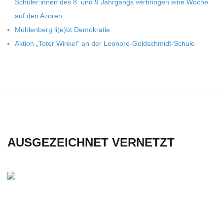
Schüler:innen des 8. und 9 Jahr­gangs ver­brin­gen eine Woche
C
auf den Azoren
Müh­len­berg li(e)bt Demokratie
H
Aktion „Toter Win­kel“ an der Leonore-Goldschmidt-Schule
U
L
E
AUSGEZEICHNET VERNETZT