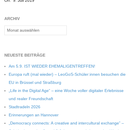
On:
9. Juli 2019
07-
C
09
ARCHIV
H
Archiv
M
NEU­ESTE BEITRÄGE
I
Am 5.9. IST WIEDER EHEMALIGENTREFFEN!
D
Europa ruft (mal wie­der) – LeoGoS-Schüler:innen besu­chen die
EU in Brüs­sel und Straßburg
T
„Life in the Digi­tal Age“ – eine Woche vol­ler digi­ta­ler Erleb­nisse
und rea­ler Freundschaft
-
Stadt­ra­deln 2026
Erin­ne­run­gen an Hannover
S
„Demo­cracy con­nects: A crea­tive and inter­cul­tu­ral exch­ange” –