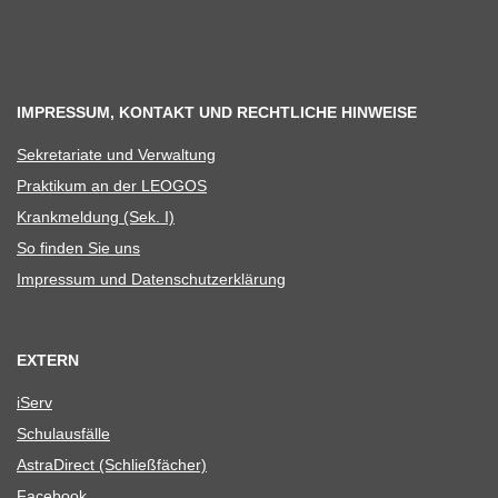
IMPRESSUM, KONTAKT UND RECHTLICHE HINWEISE
Sekre­ta­riate und Verwaltung
Prak­ti­kum an der LEOGOS
Krank­mel­dung (Sek. I)
So fin­den Sie uns
Impres­sum und Datenschutzerklärung
EXTERN
iServ
Schul­aus­fälle
Astra­Di­rect (Schließ­fä­cher)
Face­book