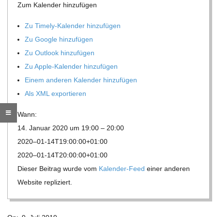
O
Zum Kalen­der hinzufügen
R
Zu Timely-Kalen­der hinzufügen
Zu Google hinzufügen
E
Zu Out­look hinzufügen
Zu Apple-Kalen­der hinzufügen
-
Einem ande­ren Kalen­der hinzufügen
Als XML exportieren
G
Wann:
O
14. Januar 2020 um 19:00 – 20:00
2020–01-14T19:00:00+01:00
L
2020–01-14T20:00:00+01:00
Die­ser Bei­trag wurde vom
Kalen­der-Feed
einer ande­ren
D
Web­site repliziert.
S
2019-