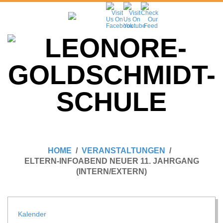
Skip
to
content
L
Primary
E
Navigation
HOME
VERANSTALTUNGEN
Menu
ELTERN-INFOABEND NEUER 11. JAHRGANG
O
(INTERN/EXTERN)
N
Kalen­der