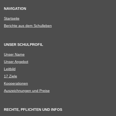
NAVIGATION
Start­seite
Berichte aus dem Schulleben
UNSER SCHULPROFIL
Unser Name
Unser Ange­bot
Leit­bild
17 Ziele
Koope­ra­tio­nen
Aus­zeich­nun­gen und Preise
RECHTE, PFLICHTEN UND INFOS