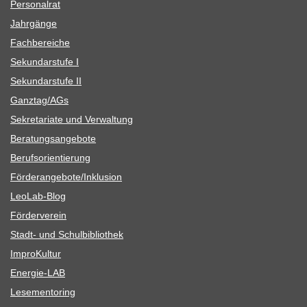
Per­so­nal­rat
Jahr­gänge
Fach­be­rei­che
Sekun­dar­stufe I
Sekun­dar­stufe II
Ganztag/​​AGs
Sekre­ta­riate und Verwaltung
Bera­tungs­an­ge­bote
Berufs­ori­en­tie­rung
Förderangebote/​​Inklusion
Leo­Lab-Blog
För­der­ver­ein
Stadt- und Schulbibliothek
Impro­Kul­tur
Ener­­gie-LAB
Lese­men­to­ring