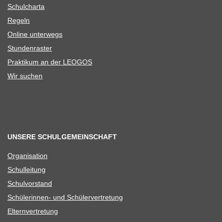
Schul­charta
Regeln
Online unter­wegs
Stun­den­ras­ter
Prak­ti­kum an der LEOGOS
Wir suchen
UNSERE SCHULGEMEINSCHAFT
Orga­ni­sa­tion
Schul­lei­tung
Schul­vor­stand
Schü­le­rin­nen- und Schülervertretung
Eltern­ver­tre­tung