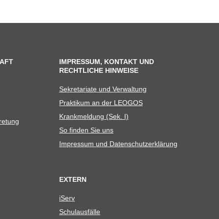
AFT
IMPRESSUM, KONTAKT UND
RECHTLICHE HINWEISE
Sekre­ta­riate und Verwaltung
Prak­ti­kum an der LEOGOS
Krank­mel­dung (Sek. I)
tretung
So fin­den Sie uns
Impres­sum und Datenschutzerklärung
EXTERN
iServ
Schul­aus­fälle