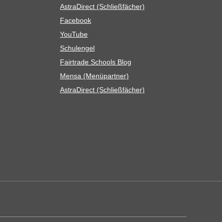
Astra­Di­rect (Schließ­fä­cher)
Face­book
You­Tube
Schul­en­gel
Fair­trade Schools Blog
Mensa (Menü­part­ner)
Astra­Di­rect (Schließ­fä­cher)