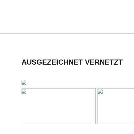
C
01
H
M
I
AUSGEZEICHNET VERNETZT
D
T
-
S