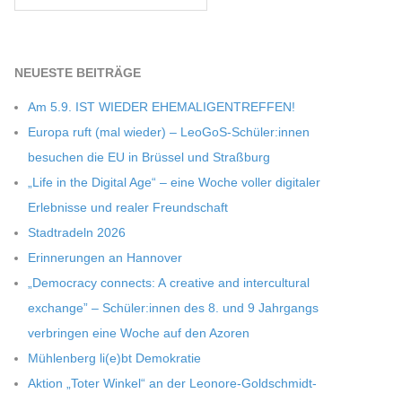
NEU­ESTE BEITRÄGE
Am 5.9. IST WIEDER EHEMALIGENTREFFEN!
Europa ruft (mal wie­der) – LeoGoS-Schüler:innen
besu­chen die EU in Brüs­sel und Straßburg
„Life in the Digi­tal Age“ – eine Woche vol­ler digi­ta­ler
Erleb­nisse und rea­ler Freundschaft
Stadt­ra­deln 2026
Erin­ne­run­gen an Hannover
„Demo­cracy con­nects: A crea­tive and inter­cul­tu­ral
exch­ange” – Schüler:innen des 8. und 9 Jahr­gangs
ver­brin­gen eine Woche auf den Azoren
Müh­len­berg li(e)bt Demokratie
Aktion „Toter Win­kel“ an der Leonore-Goldschmidt-