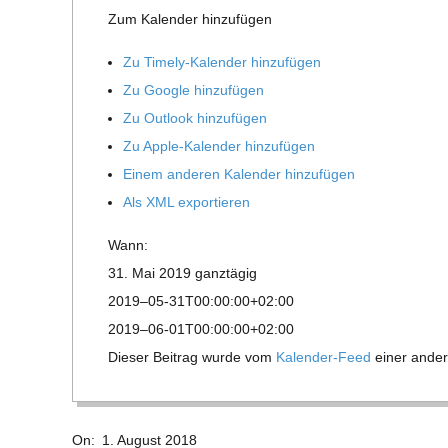
Zum Kalen­der hinzufügen
R
Zu Timely-Kalen­der hinzufügen
E
Zu Google hinzufügen
Zu Out­look hinzufügen
-
Zu Apple-Kalen­der hinzufügen
Einem ande­ren Kalen­der hinzufügen
G
Als XML exportieren
O
Wann:
31. Mai 2019
ganz­tä­gig
L
2019–05-31T00:00:00+02:00
2019–06-01T00:00:00+02:00
D
Die­ser Bei­trag wurde vom
Kalen­der-Feed
einer ande­r
S
2018-
On:
1. August 2018
08-