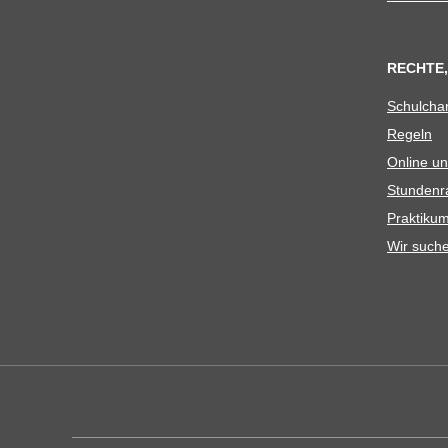
RECHTE,
Schul­cha
Regeln
Online un
Stun­den­r
Prak­ti­
Wir such