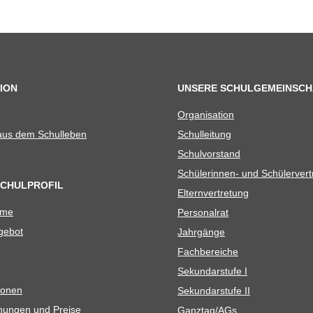
ION
UNSERE SCHULGEMEINSCH
Orga­ni­sa­tion
 aus dem Schulleben
Schul­lei­tung
Schul­vor­stand
Schü­le­rin­nen- und Schülerver
SCHULPROFIL
Eltern­ver­tre­tung
ame
Per­so­nal­rat
e­bot
Jahr­gänge
Fach­be­rei­che
Sekun­dar­stufe I
io­nen
Sekun­dar­stufe II
­nun­gen und Preise
Ganztag/​​AGs