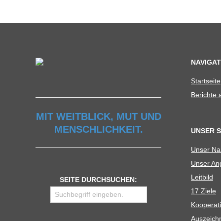
C
H
U
NAVIGAT
L
Start­seite
Berichte
E
MIT WEITBLICK, MUT UND
MENSCHLICHKEIT.
UNSER 
Unser N
Unser Ang
Leit­bild
SEITE DURCHSUCHEN:
17 Ziele
Koope­ra­t
Aus­zeich