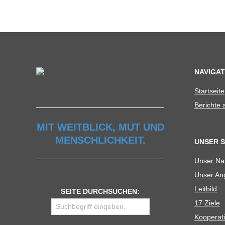
C
H
U
NAVIGAT
L
Start­seite
Berichte
E
MIT WEITBLICK, MUT UND
MENSCHLICHKEIT.
UNSER 
Unser N
Unser Ang
Leit­bild
SEITE DURCHSUCHEN:
17 Ziele
Koope­ra­t