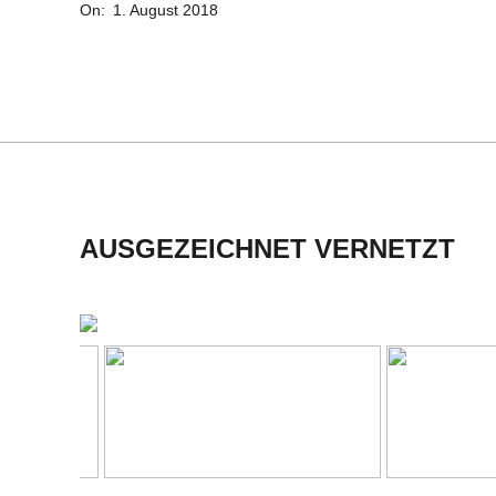
On:
1. August 2018
08-
C
01
H
M
I
AUSGEZEICHNET VERNETZT
D
T
-
S