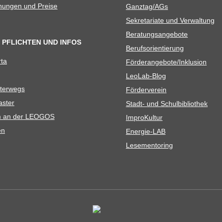
­nun­gen und Preise
Ganztag/​​AGs
Sekre­ta­riate und Verwaltung
Bera­tungs­an­ge­bote
 PFLICHTEN UND INFOS
Berufs­ori­en­tie­rung
rta
Förderangebote/​​Inklusion
Leo­Lab-Blog
ter­wegs
För­der­ver­ein
as­ter
Stadt- und Schulbibliothek
kum an der LEOGOS
Impro­Kul­tur
en
Ener­­gie-LAB
Lese­men­to­ring