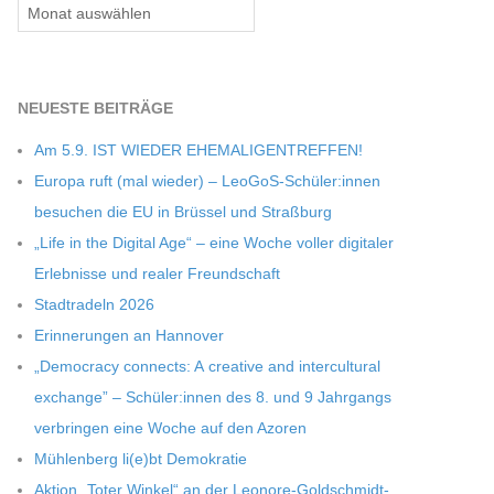
Archiv
NEU­ESTE BEITRÄGE
Am 5.9. IST WIEDER EHEMALIGENTREFFEN!
Europa ruft (mal wie­der) – LeoGoS-Schüler:innen
besu­chen die EU in Brüs­sel und Straßburg
„Life in the Digi­tal Age“ – eine Woche vol­ler digi­ta­ler
Erleb­nisse und rea­ler Freundschaft
Stadt­ra­deln 2026
Erin­ne­run­gen an Hannover
„Demo­cracy con­nects: A crea­tive and inter­cul­tu­ral
exch­ange” – Schüler:innen des 8. und 9 Jahr­gangs
ver­brin­gen eine Woche auf den Azoren
Müh­len­berg li(e)bt Demokratie
Aktion „Toter Win­kel“ an der Leonore-Goldschmidt-