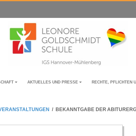
­SCHAFT
AKTU­EL­LES UND PRESSE
RECHTE, PFLICH­TEN 
VERANSTALTUNGEN
BEKANNTGABE DER ABITURERG