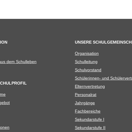
ION
UNSERE SCHULGEMEINSCH
Orga­ni­sa­tion
 aus dem Schulleben
Schul­lei­tung
Schul­vor­stand
Schü­le­rin­nen- und Schülerver
SCHULPROFIL
Eltern­ver­tre­tung
ame
Per­so­nal­rat
e­bot
Jahr­gänge
Fach­be­rei­che
Sekun­dar­stufe I
io­nen
Sekun­dar­stufe II