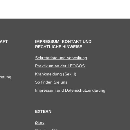
AFT
IMPRESSUM, KONTAKT UND
RECHTLICHE HINWEISE
Sekre­ta­riate und Verwaltung
Prak­ti­kum an der LEOGOS
Krank­mel­dung (Sek. I)
tretung
So fin­den Sie uns
Impres­sum und Datenschutzerklärung
EXTERN
iServ