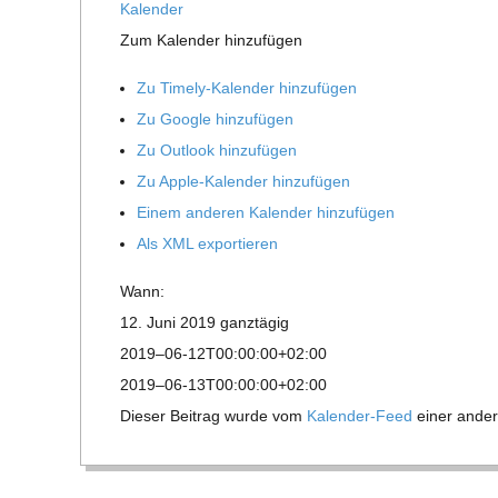
O
Kalen­der
Zum Kalen­der hinzufügen
R
Zu Timely-Kalen­der hinzufügen
E
Zu Google hinzufügen
Zu Out­look hinzufügen
-
Zu Apple-Kalen­der hinzufügen
Einem ande­ren Kalen­der hinzufügen
G
Als XML exportieren
O
Wann:
12. Juni 2019
ganz­tä­gig
L
2019–06-12T00:00:00+02:00
2019–06-13T00:00:00+02:00
D
Die­ser Bei­trag wurde vom
Kalen­der-Feed
einer ande­r
S
2018-