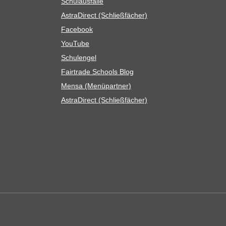
Schul­aus­fälle
Astra­Di­rect (Schließ­fä­cher)
Face­book
You­Tube
Schul­en­gel
Fair­trade Schools Blog
Mensa (Menü­part­ner)
Astra­Di­rect (Schließ­fä­cher)