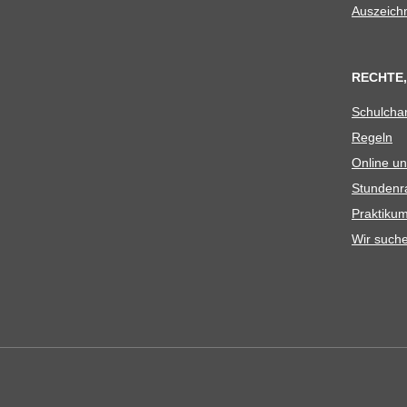
Aus­zeich
RECHTE,
Schul­cha
Regeln
Online un
Stun­den­r
Prak­ti­
Wir such