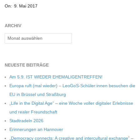
C
On:
9. Mai 2017
05-
09
H
ARCHIV
Archiv
M
I
NEU­ESTE BEITRÄGE
D
Am 5.9. IST WIEDER EHEMALIGENTREFFEN!
Europa ruft (mal wie­der) – LeoGoS-Schüler:innen besu­chen die
T
EU in Brüs­sel und Straßburg
„Life in the Digi­tal Age“ – eine Woche vol­ler digi­ta­ler Erleb­nisse
-
und rea­ler Freundschaft
Stadt­ra­deln 2026
S
Erin­ne­run­gen an Hannover
„Demo­cracy con­nects: A crea­tive and inter­cul­tu­ral exch­ange” –