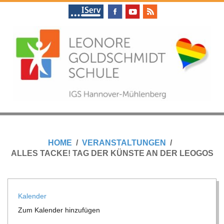
Skip
to
content
L
Primary
E
Navigation
HOME
VERANSTALTUNGEN
Menu
ALLES TACKE! TAG DER KÜNSTE AN DER LEOGOS
O
N
Kalen­der
Zum Kalen­der hinzufügen
O