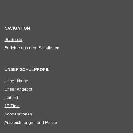
NAVIGATION
Start­seite
Berichte aus dem Schulleben
UNSER SCHULPROFIL
Unser Name
Unser Ange­bot
Leit­bild
17 Ziele
Koope­ra­tio­nen
Aus­zeich­nun­gen und Preise