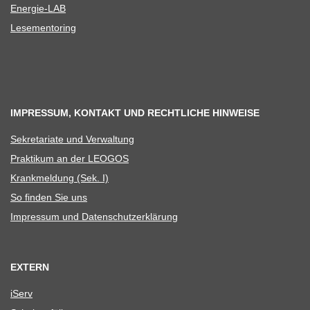
Ener­­gie-LAB
Lese­men­to­ring
IMPRESSUM, KONTAKT UND RECHTLICHE HINWEISE
Sekre­ta­riate und Verwaltung
Prak­ti­kum an der LEOGOS
Krank­mel­dung (Sek. I)
So fin­den Sie uns
Impres­sum und Datenschutzerklärung
EXTERN
iServ