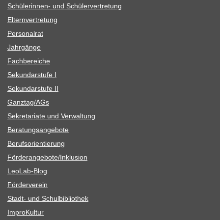
Schü­le­rin­nen- und Schülervertretung
Eltern­ver­tre­tung
Per­so­nal­rat
Jahr­gänge
Fach­be­rei­che
Sekun­dar­stufe I
Sekun­dar­stufe II
Ganztag/​​AGs
Sekre­ta­riate und Verwaltung
Bera­tungs­an­ge­bote
Berufs­ori­en­tie­rung
Förderangebote/​​Inklusion
Leo­Lab-Blog
För­der­ver­ein
Stadt- und Schulbibliothek
Impro­Kul­tur