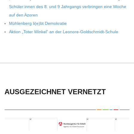
C
Schüler:innen des 8. und 9 Jahr­gangs ver­brin­gen eine Woche
H
auf den Azoren
Müh­len­berg li(e)bt Demokratie
U
Aktion „Toter Win­kel“ an der Leonore-Goldschmidt-Schule
L
E
AUSGEZEICHNET VERNETZT