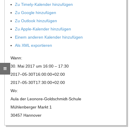
Zu Timely-Kalen­der hinzufügen
R
Zu Google hinzufügen
Zu Out­look hinzufügen
E
Zu Apple-Kalen­der hinzufügen
Einem ande­ren Kalen­der hinzufügen
-
Als XML exportieren
G
Wann:
30. Mai 2017 um 16:00 – 17:30
O
2017–05-30T16:00:00+02:00
2017–05-30T17:30:00+02:00
L
Wo:
Aula der Leonore-Goldschmidt-Schule
D
Müh­len­ber­ger Markt 1
30457 Hannover
S
2017-