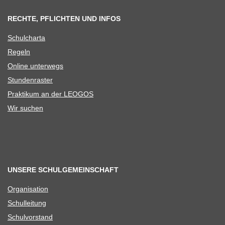
RECHTE, PFLICHTEN UND INFOS
Schul­charta
Regeln
Online unter­wegs
Stun­den­ras­ter
Prak­ti­kum an der LEOGOS
Wir suchen
UNSERE SCHULGEMEINSCHAFT
Orga­ni­sa­tion
Schul­lei­tung
Schul­vor­stand