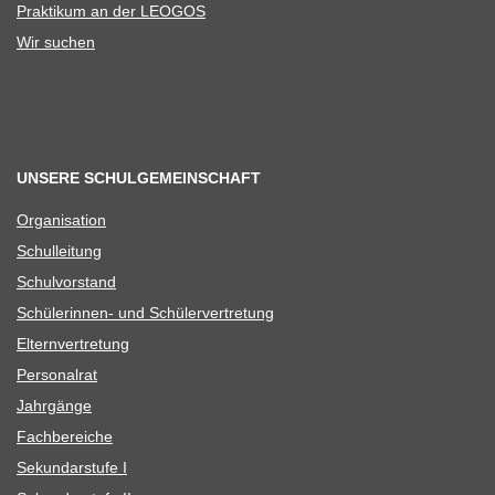
Prak­ti­kum an der LEOGOS
Wir suchen
UNSERE SCHULGEMEINSCHAFT
Orga­ni­sa­tion
Schul­lei­tung
Schul­vor­stand
Schü­le­rin­nen- und Schülervertretung
Eltern­ver­tre­tung
Per­so­nal­rat
Jahr­gänge
Fach­be­rei­che
Sekun­dar­stufe I