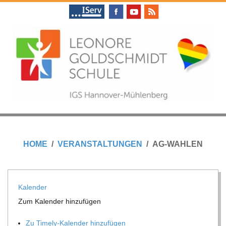
Skip
to
content
L
Primary
E
Navigation
HOME
VERANSTALTUNGEN
AG-WAHLEN
Menu
O
N
Kalen­der
Zum Kalen­der hinzufügen
O
Zu Timely-Kalen­der hinzufügen