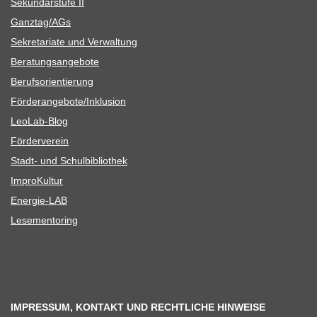
Sekun­dar­stufe II
Ganztag/​​AGs
Sekre­ta­riate und Verwaltung
Bera­tungs­an­ge­bote
Berufs­ori­en­tie­rung
Förderangebote/​​Inklusion
Leo­Lab-Blog
För­der­ver­ein
Stadt- und Schulbibliothek
Impro­Kul­tur
Ener­­gie-LAB
Lese­men­to­ring
IMPRESSUM, KONTAKT UND RECHTLICHE HINWEISE