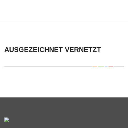
C
H
U
L
AUSGEZEICHNET VERNETZT
E