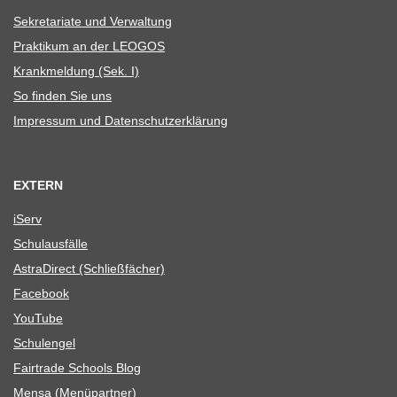
Sekre­ta­riate und Verwaltung
Prak­ti­kum an der LEOGOS
Krank­mel­dung (Sek. I)
So fin­den Sie uns
Impres­sum und Datenschutzerklärung
EXTERN
iServ
Schul­aus­fälle
Astra­Di­rect (Schließ­fä­cher)
Face­book
You­Tube
Schul­en­gel
Fair­trade Schools Blog
Mensa (Menü­part­ner)