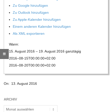
Zu Google hinzufügen
R
Zu Out­look hinzufügen
Zu Apple-Kalen­der hinzufügen
E
Einem ande­ren Kalen­der hinzufügen
Als XML exportieren
-
Wann:
G
15. August 2016 – 19. August 2016
ganz­tä­gig
2016–08-15T00:00:00+02:00
O
2016–08-20T00:00:00+02:00
L
2016-
On:
13. August 2016
08-
D
13
ARCHIV
S
Archiv