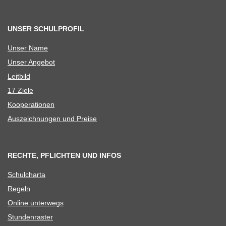
UNSER SCHULPROFIL
Unser Name
Unser Ange­bot
Leit­bild
17 Ziele
Koope­ra­tio­nen
Aus­zeich­nun­gen und Preise
RECHTE, PFLICHTEN UND INFOS
Schul­charta
Regeln
Online unter­wegs
Stun­den­ras­ter