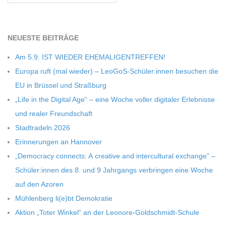
C
H
NEU­ESTE BEITRÄGE
Am 5.9. IST WIEDER EHEMALIGENTREFFEN!
M
Europa ruft (mal wie­der) – LeoGoS-Schüler:innen besu­chen die
EU in Brüs­sel und Straßburg
I
„Life in the Digi­tal Age“ – eine Woche vol­ler digi­ta­ler Erleb­nisse
und rea­ler Freundschaft
D
Stadt­ra­deln 2026
Erin­ne­run­gen an Hannover
T
„Demo­cracy con­nects: A crea­tive and inter­cul­tu­ral exch­ange” –
-
Schüler:innen des 8. und 9 Jahr­gangs ver­brin­gen eine Woche
auf den Azoren
S
Müh­len­berg li(e)bt Demokratie
Aktion „Toter Win­kel“ an der Leonore-Goldschmidt-Schule