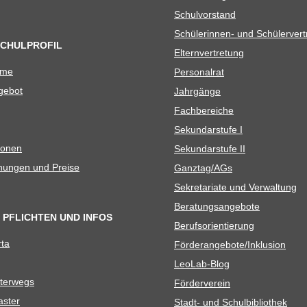
Schul­vor­stand
Schü­le­rin­nen- und Schülerver
SCHULPROFIL
Eltern­ver­tre­tung
ame
Per­so­nal­rat
e­bot
Jahr­gänge
Fach­be­rei­che
Sekun­dar­stufe I
io­nen
Sekun­dar­stufe II
­nun­gen und Preise
Ganztag/​​AGs
Sekre­ta­riate und Verwaltung
Bera­tungs­an­ge­bote
 PFLICHTEN UND INFOS
Berufs­ori­en­tie­rung
rta
Förderangebote/​​Inklusion
Leo­Lab-Blog
ter­wegs
För­der­ver­ein
as­ter
Stadt- und Schulbibliothek