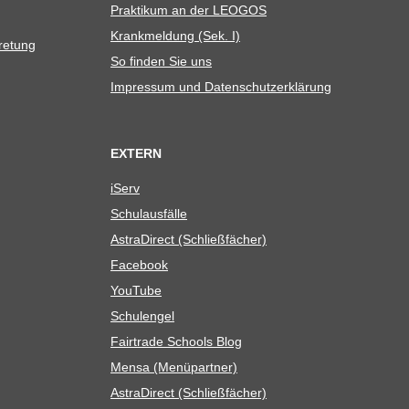
Prak­ti­kum an der LEOGOS
Krank­mel­dung (Sek. I)
tretung
So fin­den Sie uns
Impres­sum und Datenschutzerklärung
EXTERN
iServ
Schul­aus­fälle
Astra­Di­rect (Schließ­fä­cher)
Face­book
You­Tube
Schul­en­gel
Fair­trade Schools Blog
Mensa (Menü­part­ner)
Astra­Di­rect (Schließ­fä­cher)