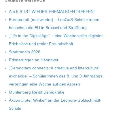
NEU­ESTE BEITRÄGE
Am 5.9. IST WIEDER EHEMALIGENTREFFEN!
Europa ruft (mal wie­der) – LeoGoS-Schüler:innen
besu­chen die EU in Brüs­sel und Straßburg
„Life in the Digi­tal Age“ – eine Woche vol­ler digi­ta­ler
Erleb­nisse und rea­ler Freundschaft
Stadt­ra­deln 2026
Erin­ne­run­gen an Hannover
„Demo­cracy con­nects: A crea­tive and inter­cul­tu­ral
exch­ange” – Schüler:innen des 8. und 9 Jahr­gangs
ver­brin­gen eine Woche auf den Azoren
Müh­len­berg li(e)bt Demokratie
Aktion „Toter Win­kel“ an der Leonore-Goldschmidt-
Schule