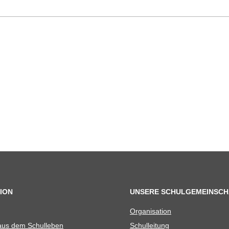
ION
UNSERE SCHULGEMEINSCH
Orga­ni­sa­tion
 aus dem Schulleben
Schul­lei­tung