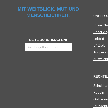
U
MIT WEITBLICK, MUT UND
MENSCHLICHKEIT.
UNSER 
L
Unser N
Unser Ang
E
Leit­bild
SEITE DURCHSUCHEN:
17 Ziele
Koope­ra­t
Aus­zeich
RECHTE,
Schul­cha
Regeln
Online un
Stun­den­r