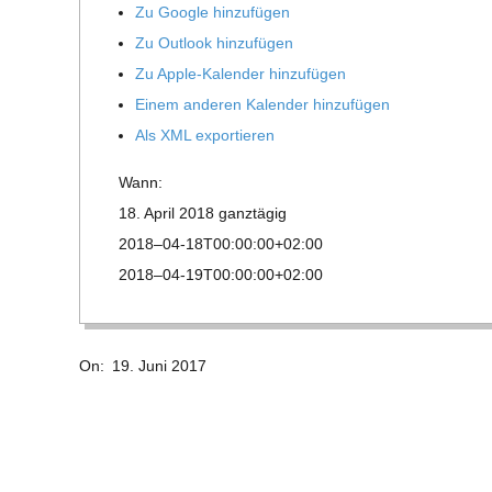
E
Zu Google hinzufügen
Zu Out­look hinzufügen
-
Zu Apple-Kalen­der hinzufügen
Einem ande­ren Kalen­der hinzufügen
G
Als XML exportieren
O
Wann:
18. April 2018
ganz­tä­gig
L
2018–04-18T00:00:00+02:00
2018–04-19T00:00:00+02:00
D
2017-
S
On:
19. Juni 2017
06-
19
C