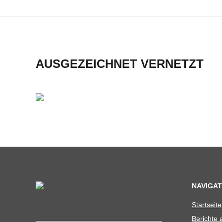
H
M
I
AUSGEZEICHNET VERNETZT
D
T
-
S
C
NAVIGAT
Start­seite
H
Berichte