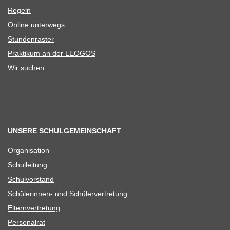
Regeln
Online unter­wegs
Stun­den­ras­ter
Prak­ti­kum an der LEOGOS
Wir suchen
UNSERE SCHULGEMEINSCHAFT
Orga­ni­sa­tion
Schul­lei­tung
Schul­vor­stand
Schü­le­rin­nen- und Schülervertretung
Eltern­ver­tre­tung
Per­so­nal­rat