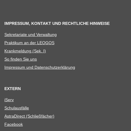
IMPRESSUM, KONTAKT UND RECHTLICHE HINWEISE
Sekre­ta­riate und Verwaltung
Prak­ti­kum an der LEOGOS
Krank­mel­dung (Sek. I)
So fin­den Sie uns
Impres­sum und Datenschutzerklärung
EXTERN
iServ
Schul­aus­fälle
Astra­Di­rect (Schließ­fä­cher)
Face­book