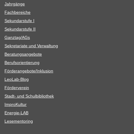
Jahr­gänge
Fach­be­rei­che
Sekun­dar­stufe I
Sekun­dar­stufe II
Ganztag/​​AGs
Sekre­ta­riate und Verwaltung
Bera­tungs­an­ge­bote
Berufs­ori­en­tie­rung
Förderangebote/​​Inklusion
Leo­Lab-Blog
För­der­ver­ein
Stadt- und Schulbibliothek
Impro­Kul­tur
Ener­­gie-LAB
Lese­men­to­ring