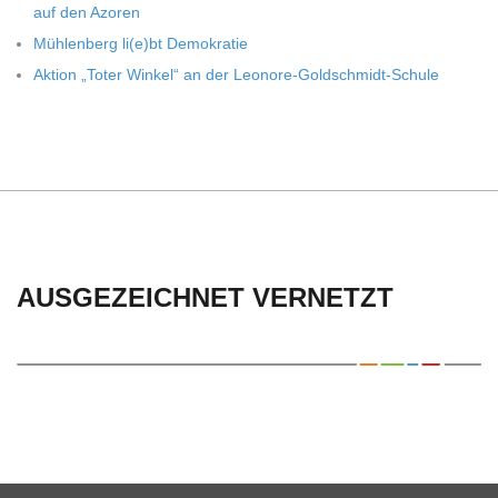
auf den Azoren
C
Müh­len­berg li(e)bt Demokratie
H
Aktion „Toter Win­kel“ an der Leonore-Goldschmidt-Schule
U
L
E
AUSGEZEICHNET VERNETZT