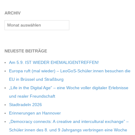
27
C
ARCHIV
Archiv
H
M
NEU­ESTE BEITRÄGE
I
Am 5.9. IST WIEDER EHEMALIGENTREFFEN!
Europa ruft (mal wie­der) – LeoGoS-Schüler:innen besu­chen die
D
EU in Brüs­sel und Straßburg
„Life in the Digi­tal Age“ – eine Woche vol­ler digi­ta­ler Erleb­nisse
T
und rea­ler Freundschaft
Stadt­ra­deln 2026
-
Erin­ne­run­gen an Hannover
„Demo­cracy con­nects: A crea­tive and inter­cul­tu­ral exch­ange” –
S
Schüler:innen des 8. und 9 Jahr­gangs ver­brin­gen eine Woche