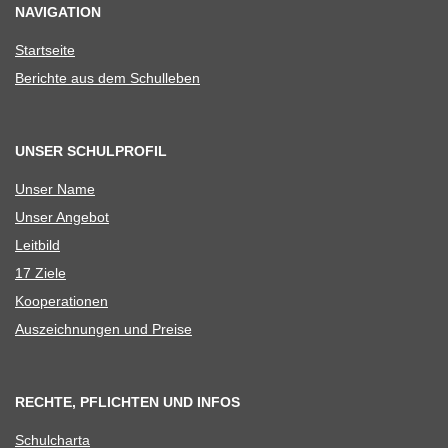
NAVIGATION
Start­seite
Berichte aus dem Schulleben
UNSER SCHULPROFIL
Unser Name
Unser Ange­bot
Leit­bild
17 Ziele
Koope­ra­tio­nen
Aus­zeich­nun­gen und Preise
RECHTE, PFLICHTEN UND INFOS
Schul­charta