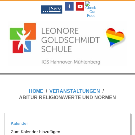
Skip
to
content
L
Primary
E
Navigation
HOME
VERANSTALTUNGEN
Menu
ABITUR RELIGION/WERTE UND NORMEN
O
N
Kalen­der
Zum Kalen­der hinzufügen