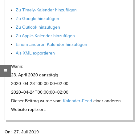
O
Zu Timely-Kalen­der hinzufügen
R
Zu Google hinzufügen
Zu Out­look hinzufügen
E
Zu Apple-Kalen­der hinzufügen
Einem ande­ren Kalen­der hinzufügen
-
Als XML exportieren
G
Wann:
23. April 2020
ganz­tä­gig
O
2020–04-23T00:00:00+02:00
2020–04-24T00:00:00+02:00
L
Die­ser Bei­trag wurde vom
Kalen­der-Feed
einer ande­ren
Web­site repliziert.
D
2019-
S
On:
27. Juli 2019
07-