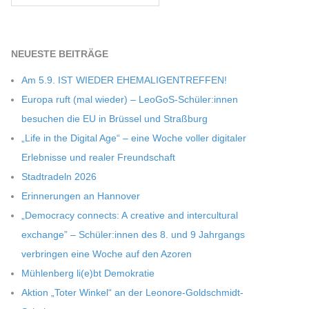
NEU­ESTE BEITRÄGE
Am 5.9. IST WIEDER EHEMALIGENTREFFEN!
Europa ruft (mal wie­der) – LeoGoS-Schüler:innen
besu­chen die EU in Brüs­sel und Straßburg
„Life in the Digi­tal Age“ – eine Woche vol­ler digi­ta­ler
Erleb­nisse und rea­ler Freundschaft
Stadt­ra­deln 2026
Erin­ne­run­gen an Hannover
„Demo­cracy con­nects: A crea­tive and inter­cul­tu­ral
exch­ange” – Schüler:innen des 8. und 9 Jahr­gangs
ver­brin­gen eine Woche auf den Azoren
Müh­len­berg li(e)bt Demokratie
Aktion „Toter Win­kel“ an der Leonore-Goldschmidt-