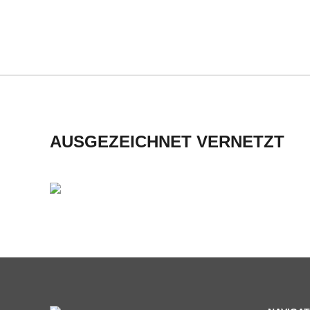
H
01
M
I
D
AUSGEZEICHNET VERNETZT
T
-
S
C
H