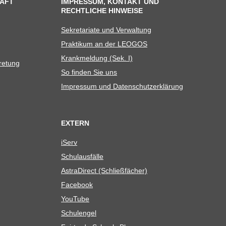
AFT
IMPRESSUM, KONTAKT UND
RECHTLICHE HINWEISE
Sekre­ta­riate und Verwaltung
Prak­ti­kum an der LEOGOS
Krank­mel­dung (Sek. I)
tretung
So fin­den Sie uns
Impres­sum und Datenschutzerklärung
EXTERN
iServ
Schul­aus­fälle
Astra­Di­rect (Schließ­fä­cher)
Face­book
You­Tube
Schul­en­gel