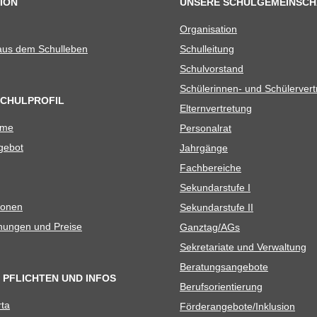
ION
UNSERE SCHULGEMEINSCH
Orga­ni­sa­tion
 aus dem Schulleben
Schul­lei­tung
Schul­vor­stand
Schü­le­rin­nen- und Schülerver
SCHULPROFIL
Eltern­ver­tre­tung
ame
Per­so­nal­rat
e­bot
Jahr­gänge
Fach­be­rei­che
Sekun­dar­stufe I
io­nen
Sekun­dar­stufe II
­nun­gen und Preise
Ganztag/​​AGs
Sekre­ta­riate und Verwaltung
Bera­tungs­an­ge­bote
 PFLICHTEN UND INFOS
Berufs­ori­en­tie­rung
rta
Förderangebote/​​Inklusion