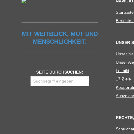
NAVIGAT
U
Start­seite
Berichte
L
MIT WEITBLICK, MUT UND
E
MENSCHLICHKEIT.
UNSER 
Unser N
Unser Ang
Leit­bild
SEITE DURCHSUCHEN:
17 Ziele
Koope­ra­t
Aus­zeich
RECHTE,
Schul­cha