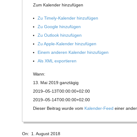
E
Zum Kalen­der hinzufügen
-
Zu Timely-Kalen­der hinzufügen
Zu Google hinzufügen
G
Zu Out­look hinzufügen
Zu Apple-Kalen­der hinzufügen
O
Einem ande­ren Kalen­der hinzufügen
Als XML exportieren
L
Wann:
13. Mai 2019
ganz­tä­gig
D
2019–05-13T00:00:00+02:00
2019–05-14T00:00:00+02:00
S
Die­ser Bei­trag wurde vom
Kalen­der-Feed
einer ande­r
C
2018-
On:
1. August 2018
08-