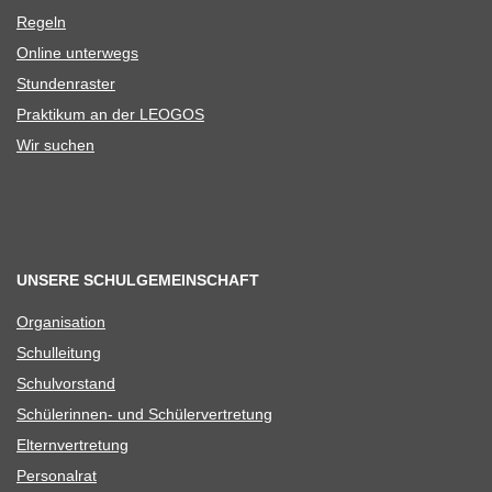
Regeln
Online unter­wegs
Stun­den­ras­ter
Prak­ti­kum an der LEOGOS
Wir suchen
UNSERE SCHULGEMEINSCHAFT
Orga­ni­sa­tion
Schul­lei­tung
Schul­vor­stand
Schü­le­rin­nen- und Schülervertretung
Eltern­ver­tre­tung
Per­so­nal­rat