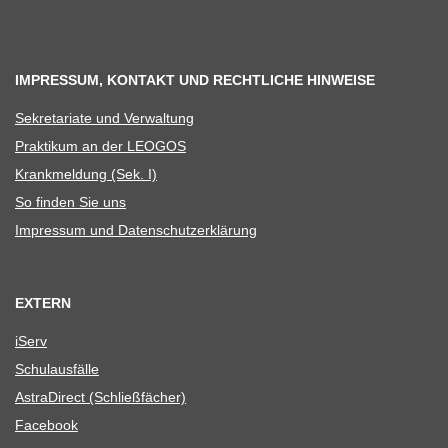
IMPRESSUM, KONTAKT UND RECHTLICHE HINWEISE
Sekre­ta­riate und Verwaltung
Prak­ti­kum an der LEOGOS
Krank­mel­dung (Sek. I)
So fin­den Sie uns
Impres­sum und Datenschutzerklärung
EXTERN
iServ
Schul­aus­fälle
Astra­Di­rect (Schließ­fä­cher)
Face­book