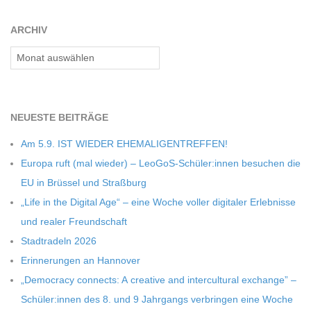
01
C
ARCHIV
Archiv
H
M
NEU­ESTE BEITRÄGE
I
Am 5.9. IST WIEDER EHEMALIGENTREFFEN!
Europa ruft (mal wie­der) – LeoGoS-Schüler:innen besu­chen die
D
EU in Brüs­sel und Straßburg
„Life in the Digi­tal Age“ – eine Woche vol­ler digi­ta­ler Erleb­nisse
T
und rea­ler Freundschaft
Stadt­ra­deln 2026
-
Erin­ne­run­gen an Hannover
„Demo­cracy con­nects: A crea­tive and inter­cul­tu­ral exch­ange” –
S
Schüler:innen des 8. und 9 Jahr­gangs ver­brin­gen eine Woche