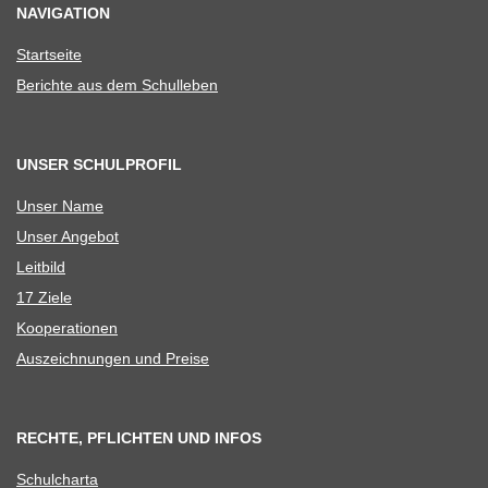
NAVIGATION
Start­seite
Berichte aus dem Schulleben
UNSER SCHULPROFIL
Unser Name
Unser Ange­bot
Leit­bild
17 Ziele
Koope­ra­tio­nen
Aus­zeich­nun­gen und Preise
RECHTE, PFLICHTEN UND INFOS
Schul­charta