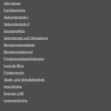
Jahr­gänge
Fach­be­rei­che
Sekun­dar­stufe I
Sekun­dar­stufe II
Ganztag/​​AGs
Sekre­ta­riate und Verwaltung
Bera­tungs­an­ge­bote
Berufs­ori­en­tie­rung
Förderangebote/​​Inklusion
Leo­Lab-Blog
För­der­ver­ein
Stadt- und Schulbibliothek
Impro­Kul­tur
Ener­­gie-LAB
Lese­men­to­ring