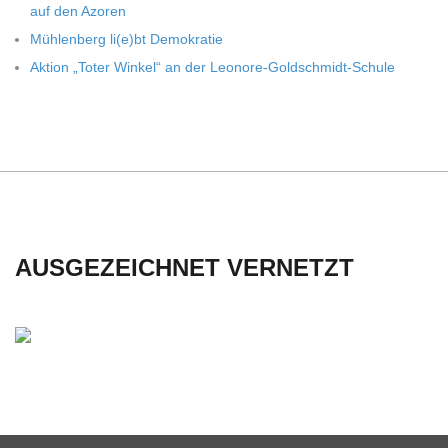
auf den Azoren
C
Müh­len­berg li(e)bt Demokratie
H
Aktion „Toter Win­kel“ an der Leonore-Goldschmidt-Schule
U
L
E
AUSGEZEICHNET VERNETZT