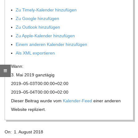
O
Zu Timely-Kalen­der hinzufügen
R
Zu Google hinzufügen
Zu Out­look hinzufügen
E
Zu Apple-Kalen­der hinzufügen
Einem ande­ren Kalen­der hinzufügen
-
Als XML exportieren
G
Wann:
3. Mai 2019
ganz­tä­gig
O
2019–05-03T00:00:00+02:00
2019–05-04T00:00:00+02:00
L
Die­ser Bei­trag wurde vom
Kalen­der-Feed
einer ande­ren
Web­site repliziert.
D
2018-
S
On:
1. August 2018
08-