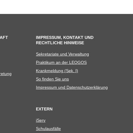
AFT
IMPRESSUM, KONTAKT UND
RECHTLICHE HINWEISE
Sekre­ta­riate und Verwaltung
Prak­ti­kum an der LEOGOS
Krank­mel­dung (Sek. I)
tretung
So fin­den Sie uns
Impres­sum und Datenschutzerklärung
EXTERN
iServ
Schul­aus­fälle