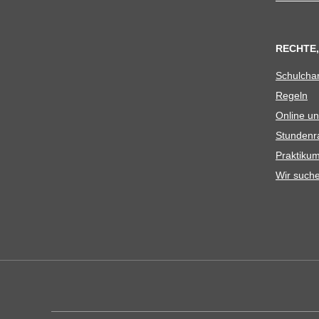
RECHTE,
Schul­cha
Regeln
Online un
Stun­den­r
Prak­ti­
Wir such