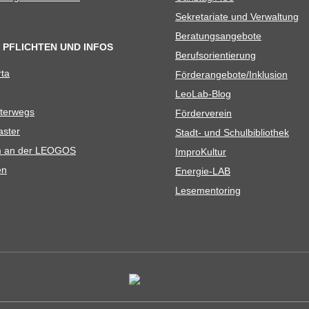
Sekre­ta­riate und Verwaltung
Bera­tungs­an­ge­bote
 PFLICHTEN UND INFOS
Berufs­ori­en­tie­rung
rta
Förderangebote/​​Inklusion
Leo­Lab-Blog
ter­wegs
För­der­ver­ein
as­ter
Stadt- und Schulbibliothek
kum an der LEOGOS
Impro­Kul­tur
en
Ener­­gie-LAB
Lese­men­to­ring