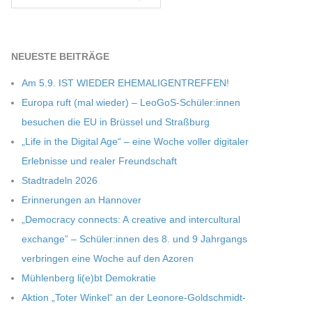
NEU­ESTE BEITRÄGE
Am 5.9. IST WIEDER EHEMALIGENTREFFEN!
Europa ruft (mal wie­der) – LeoGoS-Schüler:innen
besu­chen die EU in Brüs­sel und Straßburg
„Life in the Digi­tal Age“ – eine Woche vol­ler digi­ta­ler
Erleb­nisse und rea­ler Freundschaft
Stadt­ra­deln 2026
Erin­ne­run­gen an Hannover
„Demo­cracy con­nects: A crea­tive and inter­cul­tu­ral
exch­ange” – Schüler:innen des 8. und 9 Jahr­gangs
ver­brin­gen eine Woche auf den Azoren
Müh­len­berg li(e)bt Demokratie
Aktion „Toter Win­kel“ an der Leonore-Goldschmidt-