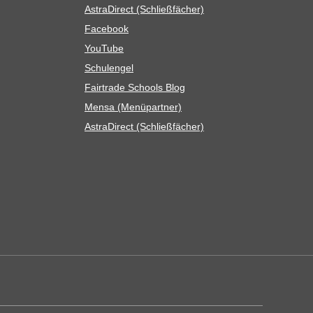
Astra­Di­rect (Schließ­fä­cher)
Face­book
You­Tube
Schul­en­gel
Fair­trade Schools Blog
Mensa (Menü­part­ner)
Astra­Di­rect (Schließ­fä­cher)