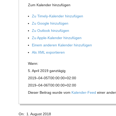
Zum Kalen­der hinzufügen
R
Zu Timely-Kalen­der hinzufügen
E
Zu Google hinzufügen
Zu Out­look hinzufügen
-
Zu Apple-Kalen­der hinzufügen
Einem ande­ren Kalen­der hinzufügen
G
Als XML exportieren
O
Wann:
5. April 2019
ganz­tä­gig
L
2019–04-05T00:00:00+02:00
2019–04-06T00:00:00+02:00
D
Die­ser Bei­trag wurde vom
Kalen­der-Feed
einer ande­r
S
2018-
On:
1. August 2018
08-