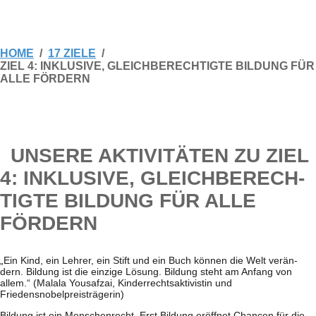
HOME
17 ZIELE
ZIEL 4: INKLUSIVE, GLEICHBERECHTIGTE BILDUNG FÜR
ALLE FÖRDERN
UNSERE AKTI­VI­TÄ­TEN ZU ZIEL
4: INKLU­SIVE, GLEICH­BE­RECH­
TIGTE BIL­DUNG FÜR ALLE
FÖRDERN
„Ein Kind, ein Leh­rer, ein Stift und ein Buch kön­nen die Welt ver­än­
dern. Bil­dung ist die ein­zige Lösung. Bil­dung steht am Anfang von
allem.“ (Malala You­saf­zai, Kin­der­rechts­ak­ti­vis­tin und
Friedensnobelpreisträgerin)
Bil­dung ist ein Men­schen­recht. Erst Bil­dung eröff­net Chan­cen für die