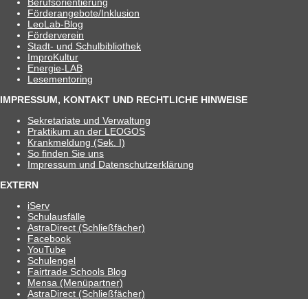
Berufs­ori­en­tie­rung
Förderangebote/​​Inklusion
Leo­Lab-Blog
För­der­ver­ein
Stadt- und Schulbibliothek
Impro­Kul­tur
Ener­­gie-LAB
Lese­men­to­ring
IMPRESSUM, KONTAKT UND RECHTLICHE HINWEISE
Sekre­ta­riate und Verwaltung
Prak­ti­kum an der LEOGOS
Krank­mel­dung (Sek. I)
So fin­den Sie uns
Impres­sum und Datenschutzerklärung
EXTERN
iServ
Schul­aus­fälle
Astra­Di­rect (Schließ­fä­cher)
Face­book
You­Tube
Schul­en­gel
Fair­trade Schools Blog
Mensa (Menü­part­ner)
Astra­Di­rect (Schließ­fä­cher)