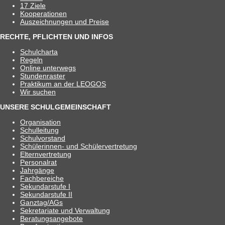
17 Ziele
Koope­ra­tio­nen
Aus­zeich­nun­gen und Preise
RECHTE, PFLICHTEN UND INFOS
Schul­charta
Regeln
Online unter­wegs
Stun­den­ras­ter
Prak­ti­kum an der LEOGOS
Wir suchen
UNSERE SCHULGEMEINSCHAFT
Orga­ni­sa­tion
Schul­lei­tung
Schul­vor­stand
Schü­le­rin­nen- und Schülervertretung
Eltern­ver­tre­tung
Per­so­nal­rat
Jahr­gänge
Fach­be­rei­che
Sekun­dar­stufe I
Sekun­dar­stufe II
Ganztag/​​AGs
Sekre­ta­riate und Verwaltung
Bera­tungs­an­ge­bote