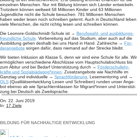
ein­zel­nen Men­schen. Nur mit Bil­dung kön­nen sich Län­der ent­wi­ckeln.
Trotz­dem kön­nen welt­weit 58 Mil­lio­nen Kin­der und 63 Mil­lio­nen
Jugend­li­che nicht die Schule besu­chen. 781 Mil­lio­nen Men­schen
haben weder lesen noch schrei­ben gelernt. Auch in Deutsch­land leben
viele Men­schen, die nicht rich­tig lesen und schrei­ben können.
Die Leo­nore-Gold­schmidt-Schule ist →
Berufs­wahl- und aus­bil­dungs­
freund­li­che Schule
. Vor­be­rei­tung auf das Stu­dium, aber auch auf die
Aus­bil­dung gehen des­halb bei uns Hand in Hand. Zahl­rei­che →
För­
der­an­ge­bote
sor­gen dafür, dass nie­mand auf der Stre­cke bleibt.
Wir bie­ten Inklu­sion ab Klasse 5, denn wir sind eine Schule für alle. Wir
ermög­li­chen ver­schie­dene Abschlüsse vom Haupt­schul­ab­schluss bis
zum Abitur und bei Bedarf Unter­stüt­zung durch →
För­der­schul­lehr­
kräfte und Sozialpädagog*innen
. Zusatz­an­ge­bote wie Nach­hilfe im
Ganz­tag und indi­vi­du­elle →
Sprach­för­de­rung
, Lese­men­to­ring und →
QLS
(Qua­li­täts­ent­wick­lung Lesen und Schrei­ben) run­den unser Ange­
bot ebenso ab wie Sprach­lern­klas­sen für Migrant*innen und Unter­stüt­
zung bei Deutsch als Zweitsprache.
2019-
On:
22. Juni 2019
06-
In:
17 Ziele
22
BIL­DUNG FÜR NACH­HAL­TIGE ENTWICKLUNG