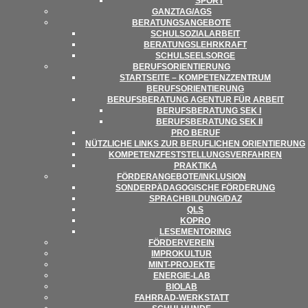
SPORT
GANZTAG/​​AGS
BERA­TUNGS­AN­GE­BOTE
SCHUL­SO­ZI­AL­AR­BEIT
BERA­TUNGS­LEHR­KRAFT
SCHUL­SEEL­SORGE
BERUFS­ORI­EN­TIE­RUNG
START­SEITE – KOM­PE­TENZ­ZEN­TRUM
BERUFSORIENTIERUNG
BERUFS­BE­RA­TUNG AGEN­TUR FÜR ARBEIT
BERUFS­BE­RA­TUNG SEK I
BERUFS­BE­RA­TUNG SEK II
PRO BERUF
NÜTZ­LI­CHE LINKS ZUR BERUF­LI­CHEN ORIENTIERUNG
KOM­PE­TENZ­FEST­STEL­LUNGS­VER­FAH­REN
PRAK­TIKA
FÖRDERANGEBOTE/​​INKLUSION
SON­DER­PÄD­AGO­GI­SCHE FÖRDERUNG
SPRACHBILDUNG/​​DAZ
QLS
KOPRO
LESE­MEN­TO­RING
FÖR­DER­VER­EIN
IMPRO­KUL­TUR
MINT-PRO­­JEKTE
ENER­­GIE-LAB
BIO­LAB
FAHR­RAD-WER­K­STATT