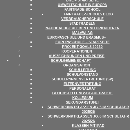
BNE – STARTSEITE
UMWELT­SCHULE IN EUROPA
FAIR­­TRADE-SCHOOL
FAIR­TRADE-SCHOOLS BLOG
VER­BRAU­CHER­SCHULE
STADT­RA­DELN
NACH­HAL­TIG ERLE­BEN UND ORIENTIEREN
MALAWI-AG
EURO­PA­SCHULE UND ERASMUS+
EURO­PA­SCHULE – STARTSEITE
PRO­JEKT GOALS 20230
KOOPE­RA­TIO­NEN
AUS­ZEICH­NUN­GEN UND PREISE
SCHUL­GE­MEIN­SCHAFT
ORGA­NI­SA­TION
SCHUL­LEI­TUNG
SCHUL­VOR­STAND
SCHÜLER*INNENVERTRETUNG (SV)
ELTERN­VER­TRE­TUNG
PER­SO­NAL­RAT
GLEICH­STEL­LUNGS­BE­AUF­TRAGTE
KOL­LE­GIUM
SEKUN­DAR­STUFE I
SCHWER­PUNKT­KLAS­SEN JG. 5 IM SCHUL­JAHR
2025/​​26
SCHWER­PUNKT­KLAS­SEN JG. 6 IM SCHUL­JAHR
2025/​​26
KLAS­SEN MIT IPAD