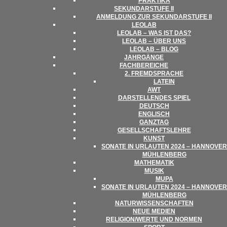
PRAK­TIKA
SEKUN­DAR­STUFE II
ANMEL­DUNG ZUR SEKUN­DAR­STUFE II
LEO­LAB
LEO­LAB – WAS IST DAS?
LEO­LAB – ÜBER UNS
LEO­LAB – BLOG
JAHR­GÄNGE
FACH­BE­REI­CHE
2. FREMD­SPRA­CHE
LATEIN
AWT
DAR­STEL­LEN­DES SPIEL
DEUTSCH
ENG­LISCH
GANZ­TAG
GESELL­SCHAFTS­LEHRE
KUNST
SONATE IN URLAU­TEN 2024 – HAN­NO­VER
MÜHLENBERG
MATHE­MA­TIK
MUSIK
MUPA
SONATE IN URLAU­TEN 2024 – HAN­NO­VER
MÜHLENBERG
NATUR­WIS­SEN­SCHAF­TEN
NEUE MEDIEN
RELIGION/​​WERTE UND NORMEN