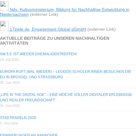
Nds. Kultusministerium, Bildung für Nachhaltige Entwicklung in
Niedersachsen
(externer Link)
17ziele.de, Engagement Global gGmbH
(externer Link)
AKTU­ELLE BEI­TRÄGE ZU UNSE­REN NACH­HAL­TI­GEN
AKTIVITÄTEN
AM 5.9. IST WIEDER EHEMALIGENTREFFEN!
24. Juli 2026
EUROPA RUFT (MAL WIE­DER) – LEOGOS-SCHÜLER:INNEN BESU­CHEN DIE
EU IN BRÜS­SEL UND STRASSBURG
30. Juni 2026
„LIFE IN THE DIGI­TAL AGE“ – EINE WOCHE VOL­LER DIGI­TA­LER ERLEB­NISSE
UND REA­LER FREUNDSCHAFT
30. Juni 2026
STADT­RA­DELN 2026
2. Juni 2026
ERIN­NE­RUN­GEN AN HANNOVER