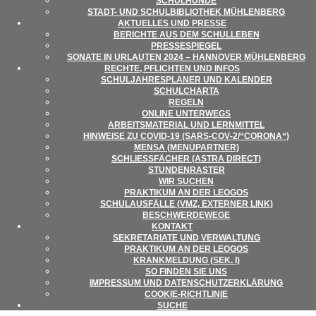
SCHUL­HUNDE
STADT- UND SCHUL­BI­BLIO­THEK MÜHLENBERG
AKTU­EL­LES UND PRESSE
BERICHTE AUS DEM SCHULLEBEN
PRES­SE­SPIE­GEL
SONATE IN URLAU­TEN 2024 – HAN­NO­VER MÜHLENBERG
RECHTE, PFLICH­TEN UND INFOS
SCHUL­JAH­RES­PLA­NER UND KALENDER
SCHUL­CHARTA
REGELN
ONLINE UNTER­WEGS
ARBEITS­MA­TE­RIAL UND LERNMITTEL
HIN­WEISE ZU COVID-19 (SARS-COV‑2/“CORONA“)
MENSA (MENÜ­PART­NER)
SCHLIESS­FÄ­CHER (ASTRA DIRECT)
STUN­DEN­RAS­TER
WIR SUCHEN
PRAK­TI­KUM AN DER LEOGOS
SCHUL­AUS­FÄLLE (VMZ, EXTER­NER LINK)
BESCHWER­DE­WEGE
KON­TAKT
SEKRE­TA­RIATE UND VERWALTUNG
PRAK­TI­KUM AN DER LEOGOS
KRANK­MEL­DUNG (SEK. I)
SO FIN­DEN SIE UNS
IMPRES­SUM UND DATENSCHUTZERKLÄRUNG
COO­KIE-RICHT­LI­NIE
SUCHE