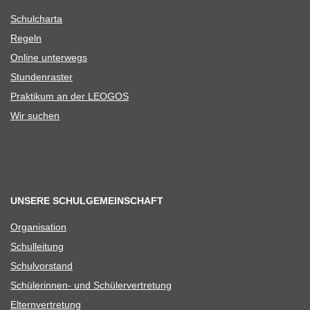
Schul­charta
Regeln
Online unter­wegs
Stun­den­ras­ter
Prak­ti­kum an der LEOGOS
Wir suchen
UNSERE SCHULGEMEINSCHAFT
Orga­ni­sa­tion
Schul­lei­tung
Schul­vor­stand
Schü­le­rin­nen- und Schülervertretung
Eltern­ver­tre­tung