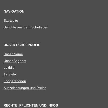
NAVIGATION
Start­seite
Berichte aus dem Schulleben
UNSER SCHULPROFIL
Unser Name
Unser Ange­bot
Leit­bild
17 Ziele
Koope­ra­tio­nen
Aus­zeich­nun­gen und Preise
RECHTE, PFLICHTEN UND INFOS