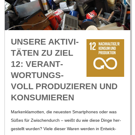
R
E
UNSERE AKTI­VI­
-
TÄ­TEN ZU ZIEL
G
12: VER­ANT­
WOR­TUNGS­
O
VOLL PRO­DU­ZIE­REN UND
L
KONSUMIEREN
D
Mar­ken­kla­mot­ten, die neu­es­ten Smart­phones oder was
Süßes für Zwi­schen­durch – weißt du wie diese Dinge her­
S
ge­stellt wur­den? Viele die­ser Waren wer­den in Ent­wick­