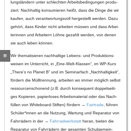
lungs­län­dern unter schlech­ten Arbeits­be­din­gun­gen pro­du­
C
ziert. Nach­hal­tig kon­su­mie­ren heißt, dass die Dinge die wir
kau­fen, auch ver­ant­wor­tungs­voll her­ge­stellt wer­den. Dazu
H
gehört, dass Kin­der nicht arbei­ten müs­sen und dass Arbei­
te­rin­nen und Arbei­tern Löhne gezahlt wer­den, von denen
M
sie auch leben können.
I
Wir the­ma­ti­sie­ren nach­hal­tige Lebens- und Pro­duk­ti­ons­
wei­sen im Unter­richt, in „Eine-Welt-Klas­sen“, im WP-Kurs
D
„There’s no Pla­net B” und im Semi­nar­fach „Nach­hal­tig­keit“,
för­dern die Müll­tren­nung, arbei­ten wo immer mög­lich selbst
T
res­sour­cen­scho­nend (z.B. durch kon­se­quent dop­pel­sei­ti­
ges Kopie­ren, papier­lo­ses Arbeits­ma­te­rial oder das Nach­
-
fül­len von White­board-Stif­ten) för­dern →
Fair­trade
, füh­ren
Schüler*innen an die Nut­zung, War­tung und Repa­ra­tur von
S
Fahr­rä­dern in der →
Fahr­rad­werk­statt
heran, bie­ten die
Repa­ra­tur von Fahr­rä­dern der gesam­ten Schul­ge­mein­