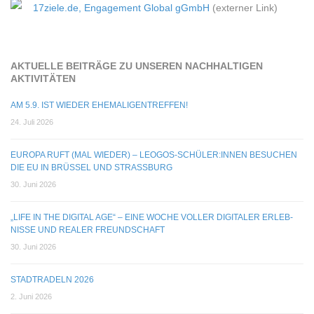
17ziele.de, Engagement Global gGmbH
(externer Link)
AKTU­ELLE BEI­TRÄGE ZU UNSE­REN NACH­HAL­TI­GEN
AKTIVITÄTEN
AM 5.9. IST WIEDER EHEMALIGENTREFFEN!
24. Juli 2026
EUROPA RUFT (MAL WIE­DER) – LEOGOS-SCHÜLER:INNEN BESU­CHEN
DIE EU IN BRÜS­SEL UND STRASSBURG
30. Juni 2026
„LIFE IN THE DIGI­TAL AGE“ – EINE WOCHE VOL­LER DIGI­TA­LER ERLEB­
NISSE UND REA­LER FREUNDSCHAFT
30. Juni 2026
STADT­RA­DELN 2026
2. Juni 2026