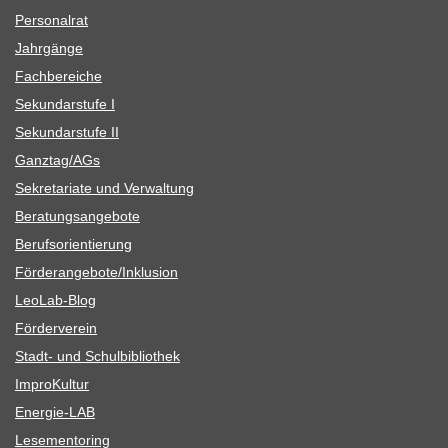
Per­so­nal­rat
Jahr­gänge
Fach­be­rei­che
Sekun­dar­stufe I
Sekun­dar­stufe II
Ganztag/​​AGs
Sekre­ta­riate und Verwaltung
Bera­tungs­an­ge­bote
Berufs­ori­en­tie­rung
Förderangebote/​​Inklusion
Leo­Lab-Blog
För­der­ver­ein
Stadt- und Schulbibliothek
Impro­Kul­tur
Ener­­gie-LAB
Lese­men­to­ring