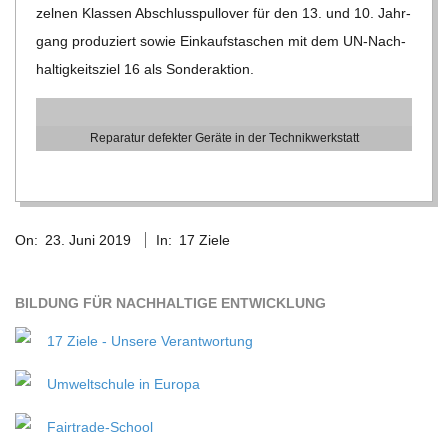
zel­nen Klas­sen Abschluss­pull­over für den 13. und 10. Jahr­
gang pro­du­ziert sowie Ein­kaufs­ta­schen mit dem UN-Nach­
hal­tig­keits­ziel 16 als Sonderaktion.
Repa­ra­tur defek­ter Geräte in der Technikwerkstatt
2019-
On:
23. Juni 2019
In:
17 Ziele
06-
23
BIL­DUNG FÜR NACH­HAL­TIGE ENTWICKLUNG
17 Ziele - Unsere Verantwortung
Umweltschule in Europa
Fairtrade-School