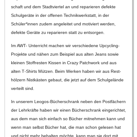
C
schaft und dem Stadt­vier­tel an und repa­rie­ren defekte
H
Schul­ge­räte in der offe­nen Tech­nik­werk­statt, in der
Schüler*innen zudem ange­lei­tet und moti­viert wer­den,
U
defekte Geräte zu repa­rie­ren statt zu entsorgen.
Im AWT- Unter­richt machen wir ver­schie­dene Upcy­cling-
L
Pro­jekte und nähen zum Bei­spiel
aus alten Jeans sowie
klei­nen Stoff­res­ten Kis­sen in Crazy
Patch­work und aus
E
alten T‑Shirts Müt­zen. Beim Wer­ken haben wir aus Rest­
höl­zern Nist­käs­ten gebaut, die jetzt auf dem Schul­ge­lände
ver­teilt sind.
In unse­rem Leo­gos-Bücher­schrank neben den Post­fä­chern
der Lehr­kräfte haben wir einen Bücher­schrank ein­ge­rich­tet,
aus dem man sich ein­fach so Bücher mit­neh­men kann und
wenn man selbst Bücher hat, die man schon gele­sen hat
und nicht mehr behal­ten möchte, kann man sie dort mit