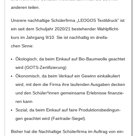
ande­ren teilen.
Uns­rere nach­hal­tige Schü­ler­firma „LEOGOS Tex­til­druck” ist
ein seit dem Schul­jahr 2020/​21 bestehen­der Wahl­pflicht­
kurs im Jahr­gang 9/​10. Sie ist nach­hal­tig im drei­fa­
chen Sinne:
Öko­lo­gisch, da beim Ein­kauf auf Bio-Baum­wolle geach­tet
wird (GOTS-Zer­ti­fi­zie­rung)
Öko­no­misch, da beim Ver­kauf ein Gewinn ein­kal­ku­liert
wird, mit dem die Firma ihre lau­fen­den Aus­ga­ben decken
und den Schüler*innen gemein­same Erleb­nisse finan­zie­
ren kann
Sozial, da beim Ein­kauf auf faire Pro­duk­ti­ons­be­din­gun­
gen geach­tet wird (Fair­trade-Sie­gel).
Bis­her hat die Nach­hal­tige Schü­ler­firma im Auf­trag von ein­