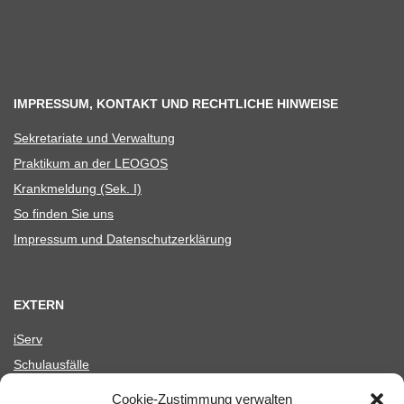
IMPRESSUM, KONTAKT UND RECHTLICHE HINWEISE
Sekre­ta­riate und Verwaltung
Prak­ti­kum an der LEOGOS
Krank­mel­dung (Sek. I)
So fin­den Sie uns
Impres­sum und Datenschutzerklärung
EXTERN
iServ
Schul­aus­fälle
Astra­Di­rect (Schließ­fä­cher)
Cookie-Zustimmung verwalten