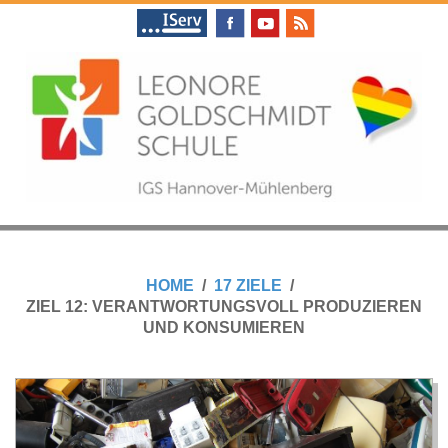
Skip
to
content
L
Primary
E
Navigation
HOME
17 ZIELE
Menu
ZIEL 12: VERANTWORTUNGSVOLL PRODUZIEREN
O
UND KONSUMIEREN
N
O