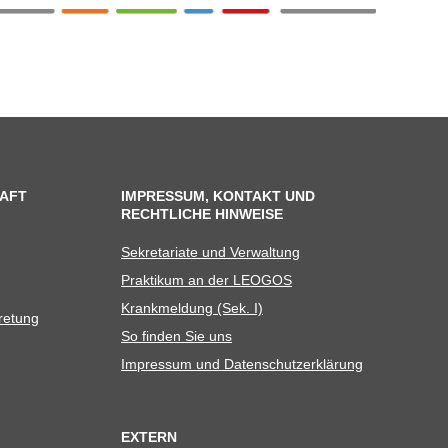
AFT
IMPRESSUM, KONTAKT UND
RECHTLICHE HINWEISE
Sekre­ta­riate und Verwaltung
Prak­ti­kum an der LEOGOS
Krank­mel­dung (Sek. I)
tretung
So fin­den Sie uns
Impres­sum und Datenschutzerklärung
EXTERN