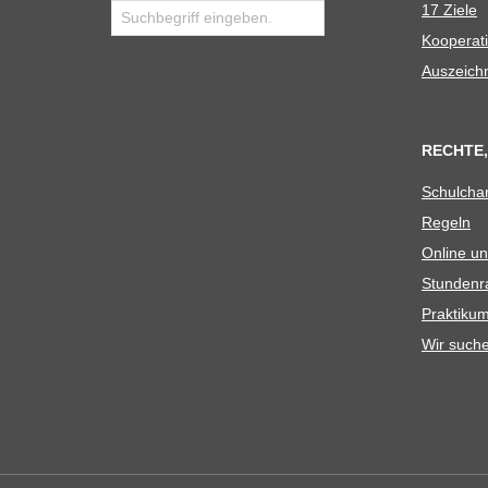
17 Ziele
Koope­ra­t
Aus­zeich
RECHTE,
Schul­cha
Regeln
Online un
Stun­den­r
Prak­ti­
Wir such