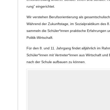
E
rung” eingerichtet.
-
Wir ver­ste­hen Berufs­ori­en­tie­rung als gesamt­schu­li­
Wäh­rend der Zukunfts­tage, im Sozi­al­prak­ti­kum des 8
G
sam­meln die Schüler*innen prak­ti­sche Erfah­run­gen 
Politik-Wirtschaft.
O
Für den 8. und 11. Jahr­gang fin­det all­jähr­lich im Rah
L
Schüler*innen mit Vertreter*innen aus Wirt­schaft und B
nach der Schule auf­bauen zu können.
D
S
C