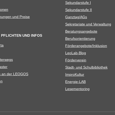
Sekun­dar­stufe I
io­nen
Sekun­dar­stufe II
­nun­gen und Preise
Ganztag/​​AGs
Sekre­ta­riate und Verwaltung
Bera­tungs­an­ge­bote
 PFLICHTEN UND INFOS
Berufs­ori­en­tie­rung
rta
Förderangebote/​​Inklusion
Leo­Lab-Blog
ter­wegs
För­der­ver­ein
as­ter
Stadt- und Schulbibliothek
kum an der LEOGOS
Impro­Kul­tur
en
Ener­­gie-LAB
Lese­men­to­ring