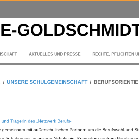
N­SCHAFT
AKTU­EL­LES UND PRESSE
RECHTE, PFLICH­TEN U
E
UNSERE SCHUL­GE­MEIN­SCHAFT
BERUFSORIENTI
e und Trä­ge­rin des „Netz­werk Berufs­
gemein­sam mit außer­schu­li­schen Part­nern um die Berufs­wahl-und Stu
ier­für haben wir an unse­rer Schule ein „Kom­pe­tenz­zen­trum Berufs­ori­en­