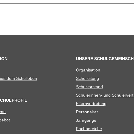
ION
UNSERE SCHULGEMEINSCH
Orga­ni­sa­tion
 aus dem Schulleben
Schul­lei­tung
Schul­vor­stand
Schü­le­rin­nen- und Schülerver
SCHULPROFIL
Eltern­ver­tre­tung
ame
Per­so­nal­rat
e­bot
Jahr­gänge
Fach­be­rei­che