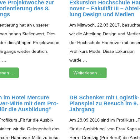
ive Pro­jekt­wo­che zur
Exkur­sion Hoch­schule Ha
ori­en­tie­rung des 8.
no­ver – Fakul­tät III – Abtei
angs
lung Design und Medien
­en­tie­rung hat an unse­rer
Am Mitt­woch, 22.03.2017, besuch­t
nen hohen Stel­len­wert. Dies
wir die Abtei­lung Design und Medie
er dies­jäh­ri­gen Pro­jekt­wo­che
der Hoch­schule Han­no­ver mit unse
hr­gangs wie­der deut­lich.
Pro­fil­kurs Mode. Diese Exkur­sion
m …
wurde …
­le­sen …
Wei­ter­le­sen …
 im Hotel Mer­cure
DB Schen­ker mit Logis­­tik-
­­ver-Mitte mit dem Pro­
Plan­­spiel zu Besuch im 9.
t für die Ausbildung”
Jahrgang
o­fil­kurs „Fit für die Aus­bil­
Am 28.09.2016 sind im Pro­fil­kurs „F
iel­ten wir die Gele­gen­heit das
für die Aus­bil­dung“ von Frau Kaps 
­cure Han­no­ver-Mitte zu besu­
Herrn Creut­zig (Pro Beruf) die Aus­b