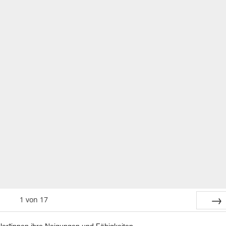
1
von
17
Vor
üler*innen ihre Nei­gun­gen und Fähigkeiten.