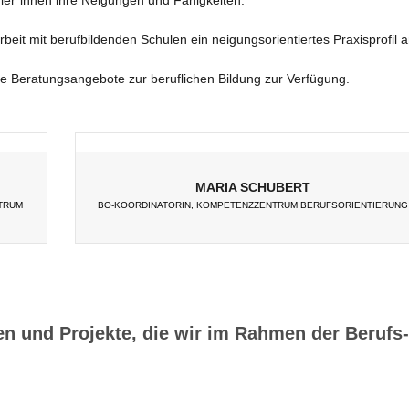
t mit beruf­bil­d­en­den Schu­len ein nei­gungs­ori­en­tier­tes Pra­xis­pro­fil a
e Bera­tungs­an­ge­bote zur beruf­li­chen Bil­dung zur Verfügung.
MARIA SCHU­BERT
­TRUM
BO-KOOR­DI­NA­TO­RIN, KOM­PE­TENZ­ZEN­TRUM BERUFSORIENTIERUNG
ä­ten und Pro­jekte, die wir im Rah­men der Berufs­