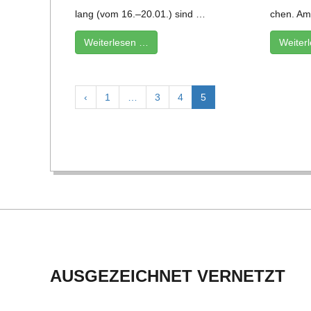
lang (vom 16.–20.01.) sind …
chen. Am
Wei­ter­le­sen …
Wei­ter
‹
1
…
3
4
5
2019-
12-
01
AUSGEZEICHNET VERNETZT