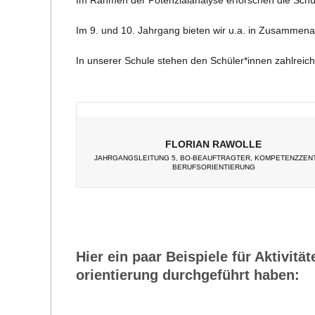
U
Im 9. und 10. Jahr­gang bie­ten wir u.a. in Zusam­men­ar­bei
L
In unse­rer Schule ste­hen den Schüler*innen zahl­rei­ch
E
FLO­RIAN RAWOLLE
JAHR­GANGS­LEI­TUNG 5, BO-BEAUF­TRAG­TER, KOM­PE­TENZ­ZEN
BERUFSORIENTIERUNG
Hier ein paar Bei­spiele für Akti­vi­t
ori­en­tie­rung durch­ge­führt haben: