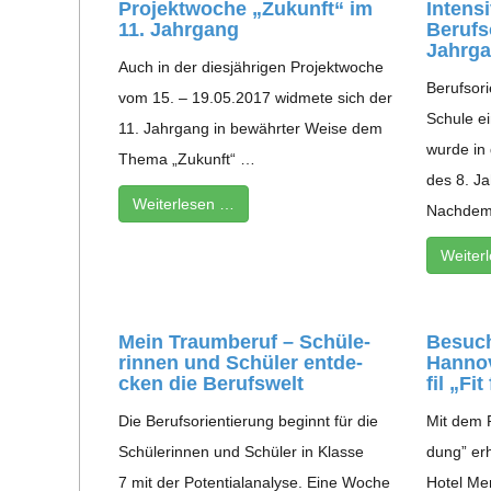
Pro­jekt­wo­che „Zukunft“ im
Inten­s
11. Jahrgang
Berufs­
Jahrg
Auch in der dies­jäh­ri­gen Pro­jekt­wo­che
Berufs­ori
vom 15. – 19.05.2017 wid­mete sich der
Schule ei
11. Jahr­gang in bewähr­ter Weise dem
wurde in d
Thema „Zukunft“ …
des 8. Ja
Wei­ter­le­sen …
Nach­de
Wei­ter
Mein Traum­be­ruf – Schü­le­
Besuch
rin­nen und Schü­ler ent­de­
Han­­no
cken die Berufswelt
fil „Fi
Die Berufs­ori­en­tie­rung beginnt für die
Mit dem Pr
Schü­le­rin­nen und Schü­ler in Klasse
dung” erh
7 mit der Poten­ti­al­ana­lyse. Eine Woche
Hotel Mer