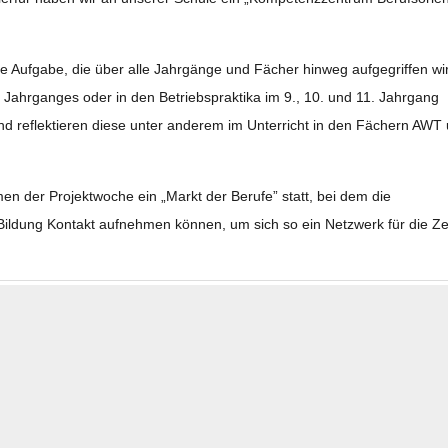
sche Auf­gabe, die über alle Jahr­gänge und Fächer hin­weg auf­ge­grif­fen wi
. Jahr­gan­ges oder in den Betriebs­prak­tika im 9., 10. und 11. Jahr­gang
und reflek­tie­ren diese unter ande­rem im Unter­richt in den Fächern AWT
­men der Pro­jekt­wo­che ein „Markt der Berufe” statt, bei dem die
il­dung Kon­takt auf­neh­men kön­nen, um sich so ein Netz­werk für die Ze