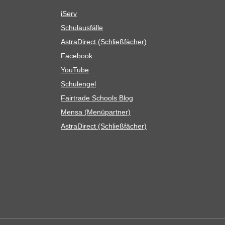
iServ
Schul­aus­fälle
Astra­Di­rect (Schließ­fä­cher)
Face­book
You­Tube
Schul­en­gel
Fair­trade Schools Blog
Mensa (Menü­part­ner)
Astra­Di­rect (Schließ­fä­cher)