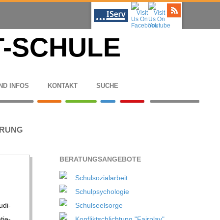
ND INFOS
KON­TAKT
SUCHE
ERUNG
BERA­TUNGS­AN­GE­BOTE
Schulsozialarbeit
Schulpsychologie
­di­
Schulseelsorge
tie­
Konfliktschlichtung "Fairplay"