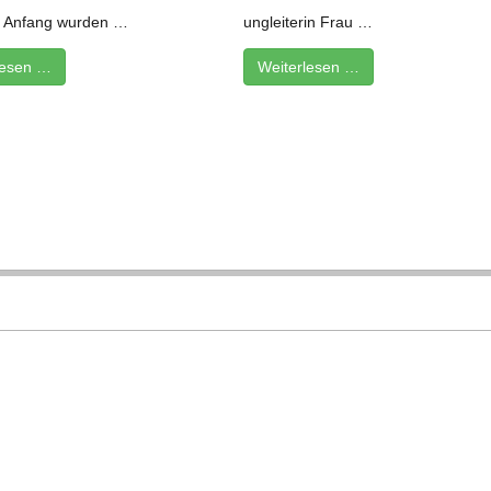
 Anfang wur­den …
un­glei­te­rin Frau …
­le­sen …
Wei­ter­le­sen …