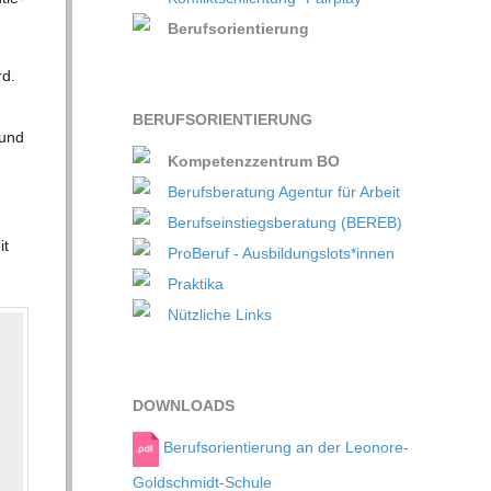
Berufsorientierung
rd.
BERUFS­ORI­EN­TIE­RUNG
 und
Kompetenzzentrum BO
Berufsberatung Agentur für Arbeit
Berufseinstiegsberatung (BEREB)
it
ProBeruf - Ausbildungslots*innen
Praktika
Nützliche Links
DOWN­LOADS
Berufsorientierung an der Leonore-
Goldschmidt-Schule