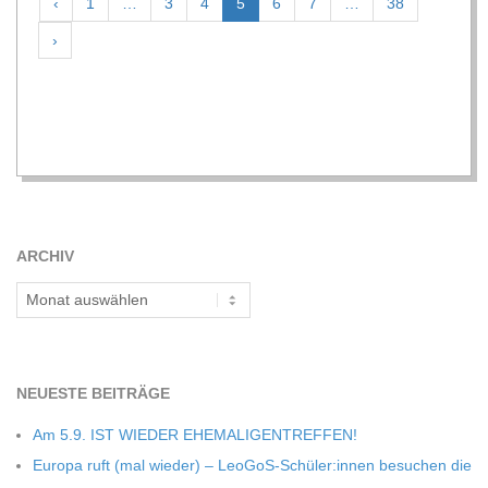
‹
1
…
3
4
5
6
7
…
38
›
2016-
11-
11
ARCHIV
Archiv
NEU­ESTE BEITRÄGE
Am 5.9. IST WIEDER EHEMALIGENTREFFEN!
Europa ruft (mal wie­der) – LeoGoS-Schüler:innen besu­chen die