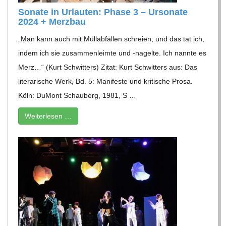
Sonate in Urlau­ten: Phase 3 – Urso­nate
2024 + Merzbau
„Man kann auch mit Müll­ab­fäl­len schreien, und das tat ich,
indem ich sie zusam­men­leimte und ‑nagelte. Ich nannte es
Merz…“ (Kurt Schwit­ters) Zitat: Kurt Schwit­ters aus: Das
lite­ra­ri­sche Werk, Bd. 5: Mani­feste und kri­ti­sche Prosa.
Köln: DuMont Schau­berg, 1981, S …
Wei­ter­le­sen …