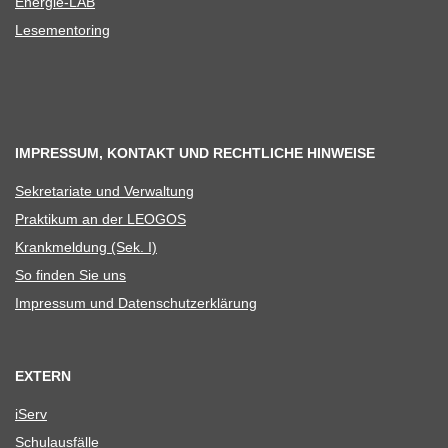
Ener­­gie-LAB
Lese­men­to­ring
IMPRESSUM, KONTAKT UND RECHTLICHE HINWEISE
Sekre­ta­riate und Verwaltung
Prak­ti­kum an der LEOGOS
Krank­mel­dung (Sek. I)
So fin­den Sie uns
Impres­sum und Datenschutzerklärung
EXTERN
iServ
Schul­aus­fälle