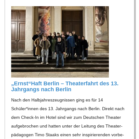
C
H
U
L
E
„Ernst“Haft Ber­lin – Thea­ter­fahrt des 13.
Jahr­gangs nach Berlin
Nach den Halb­jah­res­zeug­nis­sen ging es für 14
Schüler*innen des 13. Jahr­gangs nach Ber­lin. Direkt nach
dem Check-In im Hotel sind wir zum Deut­schen Thea­ter
auf­ge­bro­chen und hat­ten unter der Lei­tung des Thea­ter­
päd­ago­gen Timo Staaks einen sehr inspi­rie­ren­den vor­be­