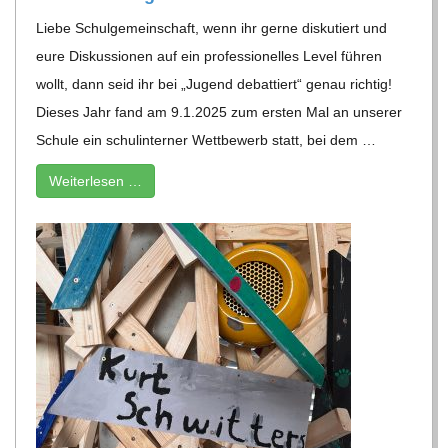
Liebe Schul­ge­mein­schaft, wenn ihr gerne dis­ku­tiert und
eure Dis­kus­sio­nen auf ein pro­fes­sio­nel­les Level füh­ren
wollt, dann seid ihr bei „Jugend debat­tiert“ genau rich­tig!
Die­ses Jahr fand am 9.1.2025 zum ers­ten Mal an unse­rer
Schule ein schul­in­ter­ner Wett­be­werb statt, bei dem …
Wei­ter­le­sen …