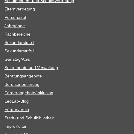
Schü­le­rin­nen- und Schülervertretung
Eltern­ver­tre­tung
Per­so­nal­rat
Jahr­gänge
Fach­be­rei­che
Sekun­dar­stufe I
Sekun­dar­stufe II
Ganztag/​​AGs
Sekre­ta­riate und Verwaltung
Bera­tungs­an­ge­bote
Berufs­ori­en­tie­rung
Förderangebote/​​Inklusion
Leo­Lab-Blog
För­der­ver­ein
Stadt- und Schulbibliothek
Impro­Kul­tur