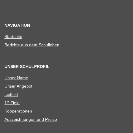
NAVIGATION
Start­seite
Berichte aus dem Schulleben
UNSER SCHULPROFIL
Unser Name
Unser Ange­bot
Leit­bild
17 Ziele
Koope­ra­tio­nen
Aus­zeich­nun­gen und Preise