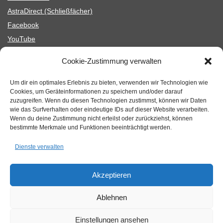
Astra­Di­rect (Schließ­fä­cher)
Face­book
You­Tube
Schul­en­gel
Cookie-Zustimmung verwalten
Fair­trade Schools Blog
Mensa (Menü­part­ner)
Um dir ein optimales Erlebnis zu bieten, verwenden wir Technologien wie
Cookies, um Geräteinformationen zu speichern und/oder darauf
Astra­Di­rect (Schließ­fä­cher)
zuzugreifen. Wenn du diesen Technologien zustimmst, können wir Daten
wie das Surfverhalten oder eindeutige IDs auf dieser Website verarbeiten.
Wenn du deine Zustimmung nicht erteilst oder zurückziehst, können
bestimmte Merkmale und Funktionen beeinträchtigt werden.
Dienste verwalten
Akzeptieren
Ablehnen
Einstellungen ansehen