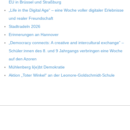
EU in Brüs­sel und Straßburg
„Life in the Digi­tal Age“ – eine Woche vol­ler digi­ta­ler Erleb­nisse
und rea­ler Freundschaft
Stadt­ra­deln 2026
Erin­ne­run­gen an Hannover
„Demo­cracy con­nects: A crea­tive and inter­cul­tu­ral exch­ange” –
Schüler:innen des 8. und 9 Jahr­gangs ver­brin­gen eine Woche
auf den Azoren
Müh­len­berg li(e)bt Demokratie
Aktion „Toter Win­kel“ an der Leonore-Goldschmidt-Schule