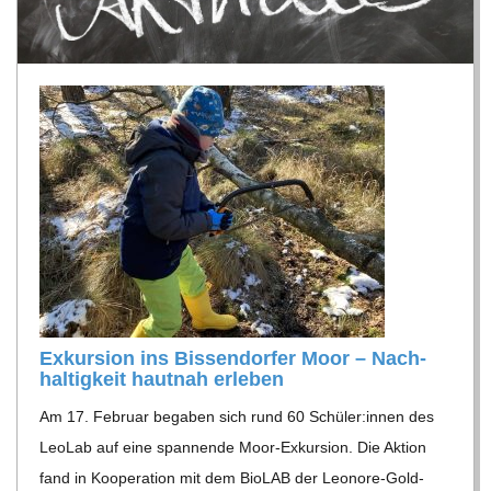
R
E
-
G
O
L
Exkur­sion ins Bis­sen­dor­fer Moor – Nach­
hal­tig­keit haut­nah erleben
D
Am 17. Februar bega­ben sich rund 60 Schüler:innen des
S
Leo­Lab auf eine span­nende Moor-Exkur­sion. Die Aktion
fand in Koope­ra­tion mit dem Bio­LAB der Leo­nore-Gold­