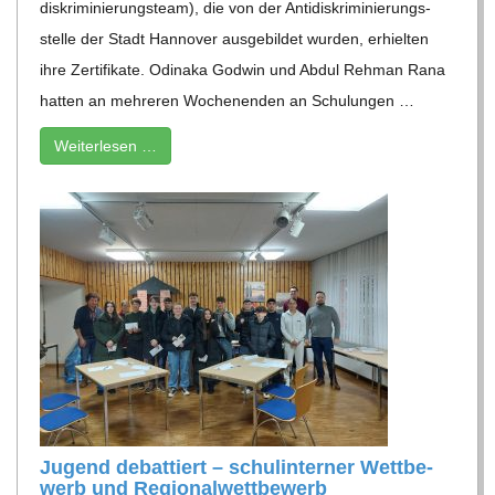
dis­kri­mi­nie­rungs­team), die von der Anti­dis­kri­mi­nie­rungs­
stelle der Stadt Han­no­ver aus­ge­bil­det wur­den, erhiel­ten
ihre Zer­ti­fi­kate. Odi­naka God­win und Abdul Reh­man Rana
hat­ten an meh­re­ren Wochen­en­den an Schu­lun­gen …
Wei­ter­le­sen …
Jugend debat­tiert – schul­in­ter­ner Wett­be­
werb und Regionalwettbewerb