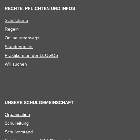
RECHTE, PFLICHTEN UND INFOS
Schul­charta
Regeln
Online unter­wegs
Stun­den­ras­ter
Prak­ti­kum an der LEOGOS
Wir suchen
UNSERE SCHULGEMEINSCHAFT
Orga­ni­sa­tion
Schul­lei­tung
Schul­vor­stand