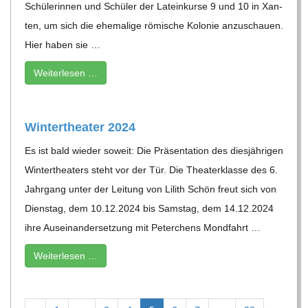
Schü­le­rin­nen und Schü­ler der Latein­kurse 9 und 10 in Xan­
ten, um sich die ehe­ma­lige römi­sche Kolo­nie anzu­schauen.
Hier haben sie …
Wei­ter­le­sen …
Win­ter­thea­ter 2024
Es ist bald wie­der soweit: Die Prä­sen­ta­tion des dies­jäh­ri­gen
Win­ter­thea­ters steht vor der Tür. Die Thea­ter­klasse des 6.
Jahr­gang unter der Lei­tung von Lilith Schön freut sich von
Diens­tag, dem 10.12.2024 bis Sams­tag, dem 14.12.2024
ihre Aus­ein­an­der­set­zung mit Peter­chens Mond­fahrt …
Wei­ter­le­sen …