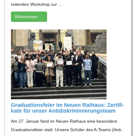
rei­ten­den Work­shop zur …
Wei­ter­le­sen …
Gra­dua­ti­ons­feier im Neuen Rat­haus: Zer­ti­fi­
kate für unser Antidiskriminierungsteam
Am 27. Januar fand im Neuen Rat­haus eine beson­dere
Gra­dua­ti­ons­feier statt: Unsere Schü­ler des A‑Teams (Anti­