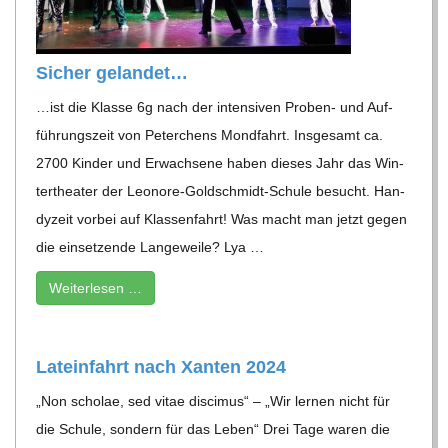
Sicher gelan­det…
…ist die Klasse 6g nach der inten­si­ven Pro­ben- und Auf­
füh­rungs­zeit von Peter­chens Mond­fahrt. Ins­ge­samt ca.
2700 Kin­der und Erwach­sene haben die­ses Jahr das Win­
ter­thea­ter der Leo­nore-Gold­schmidt-Schule besucht. Han­
dy­zeit vor­bei auf Klas­sen­fahrt! Was macht man jetzt gegen
die ein­set­zende Lan­ge­weile? Lya …
Wei­ter­le­sen …
Latein­fahrt nach Xan­ten 2024
„Non scho­lae, sed vitae disci­mus“ – „Wir ler­nen nicht für
die Schule, son­dern für das Leben“ Drei Tage waren die