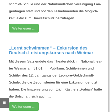
C
schmidt-Schule und der Natur­kund­li­chen Ver­ei­ni­gung Lan­
gen­ha­gen statt und bot den Teil­neh­men­den die Mög­lich­
H
keit, aktiv zum Umwelt­schutz bei­zu­tra­gen …
Wei­ter­le­sen …
M
I
„Lernt schwim­men” – Exkur­sion des
Deutsch-Leis­­tungs­­­kur­­ses nach Weimar
D
Mit die­sem Satz endete das Thea­ter­stück im Natio­nal­thea­
ter Wei­mar am 31.01. Im Publi­kum: Schü­le­rin­nen und
T
Schü­ler des 12. Jahr­gangs der Leo­nore-Gold­schmidt-
Schule, die die Zeug­nis­fe­rien für eine Exkur­sion genutzt
-
haben. Die Insze­nie­rung von Erich Käst­ners „Fabian“ hatte
die Bot­schaft, sich auch …
S
Wei­ter­le­sen …