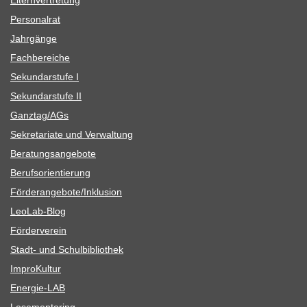
Eltern­ver­tre­tung
Per­so­nal­rat
Jahr­gänge
Fach­be­rei­che
Sekun­dar­stufe I
Sekun­dar­stufe II
Ganztag/​​AGs
Sekre­ta­riate und Verwaltung
Bera­tungs­an­ge­bote
Berufs­ori­en­tie­rung
Förderangebote/​​Inklusion
Leo­Lab-Blog
För­der­ver­ein
Stadt- und Schulbibliothek
Impro­Kul­tur
Ener­­gie-LAB