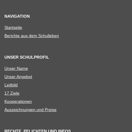
NAVIGATION
Start­seite
Berichte aus dem Schulleben
UNSER SCHULPROFIL
Unser Name
Unser Ange­bot
Leit­bild
17 Ziele
Koope­ra­tio­nen
Aus­zeich­nun­gen und Preise
RECHTE, PFLICHTEN UND INFOS