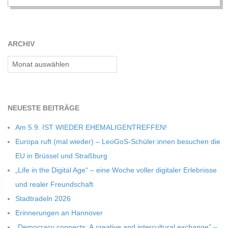
2016-
11-
11
ARCHIV
Archiv
NEU­ESTE BEITRÄGE
Am 5.9. IST WIEDER EHEMALIGENTREFFEN!
Europa ruft (mal wie­der) – LeoGoS-Schüler:innen besu­chen die
EU in Brüs­sel und Straßburg
„Life in the Digi­tal Age“ – eine Woche vol­ler digi­ta­ler Erleb­nisse
und rea­ler Freundschaft
Stadt­ra­deln 2026
Erin­ne­run­gen an Hannover
„Demo­cracy con­nects: A crea­tive and inter­cul­tu­ral exch­ange” –