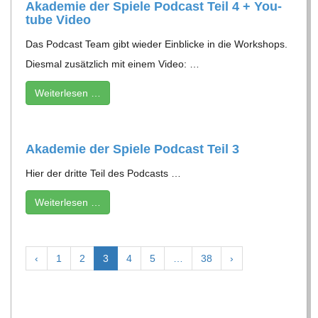
Aka­de­mie der Spiele Pod­cast Teil 4 + You­
tube Video
Das Pod­cast Team gibt wie­der Ein­bli­cke in die Work­shops.
Dies­mal zusätz­lich mit einem Video: …
Wei­ter­le­sen …
Aka­de­mie der Spiele Pod­cast Teil 3
Hier der dritte Teil des Pod­casts …
Wei­ter­le­sen …
‹
1
2
3
4
5
…
38
›