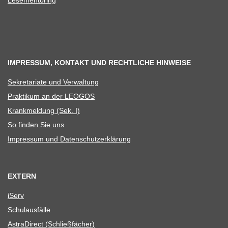
Lese­men­to­ring
IMPRESSUM, KONTAKT UND RECHTLICHE HINWEISE
Sekre­ta­riate und Verwaltung
Prak­ti­kum an der LEOGOS
Krank­mel­dung (Sek. I)
So fin­den Sie uns
Impres­sum und Datenschutzerklärung
EXTERN
iServ
Schul­aus­fälle
Astra­Di­rect (Schließ­fä­cher)