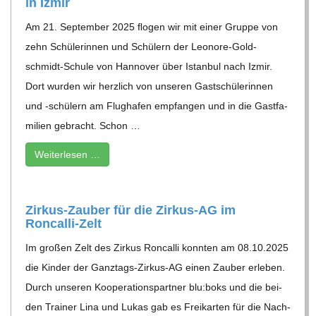
in Izmir
Am 21. Sep­tem­ber 2025 ﬂogen wir mit einer Gruppe von
zehn Schü­le­rin­nen und Schü­lern der Leo­nore-Gold­
schmidt-Schule von Han­no­ver über Istan­bul nach Izmir.
Dort wur­den wir herz­lich von unse­ren Gast­schü­le­rin­nen
und ‑schü­lern am Flug­ha­fen emp­fan­gen und in die Gast­fa­
mi­lien gebracht. Schon …
Wei­ter­le­sen …
Zir­­kus-Zau­­ber für die Zir­­kus-AG im
Roncalli-Zelt
Im gro­ßen Zelt des Zir­kus Ron­calli konn­ten am 08.10.2025
die Kin­der der Ganz­tags-Zir­kus-AG einen Zau­ber erle­ben.
Durch unse­ren Koope­ra­ti­ons­part­ner blu:boks und die bei­
den Trai­ner Lina und Lukas gab es Frei­kar­ten für die Nach­