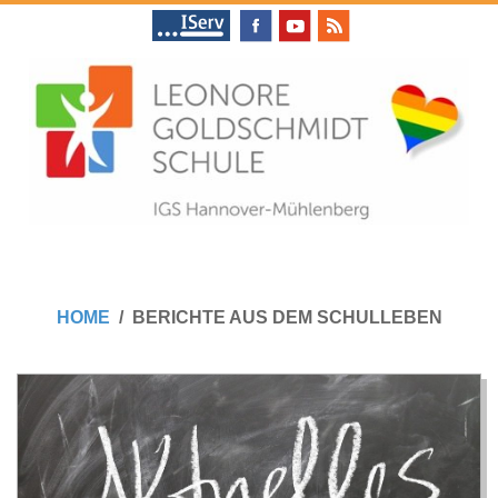
Skip
to
content
L
Primary
E
Navigation
HOME
BERICHTE AUS DEM SCHULLEBEN
Menu
O
N
O