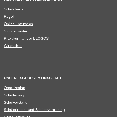
Schul­charta
Regeln
Online unter­wegs
Stun­den­ras­ter
Prak­ti­kum an der LEOGOS
Wir suchen
UNSERE SCHULGEMEINSCHAFT
Orga­ni­sa­tion
Schul­lei­tung
Schul­vor­stand
Schü­le­rin­nen- und Schülervertretung