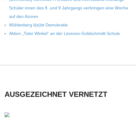
Schüler:innen des 8. und 9 Jahr­gangs ver­brin­gen eine Woche
auf den Azoren
Müh­len­berg li(e)bt Demokratie
Aktion „Toter Win­kel“ an der Leonore-Goldschmidt-Schule
AUSGEZEICHNET VERNETZT