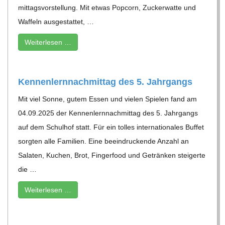
mit­tags­vor­stel­lung. Mit etwas Pop­corn, Zucker­watte und
Waf­feln aus­ge­stat­tet, …
Wei­ter­le­sen …
Ken­nen­lern­nach­mit­tag des 5. Jahrgangs
Mit viel Sonne, gutem Essen und vie­len Spie­len fand am
04.09.2025 der Ken­nen­lern­nach­mit­tag des 5. Jahr­gangs
auf dem Schul­hof statt. Für ein tol­les inter­na­tio­na­les Buf­fet
sorg­ten alle Fami­lien. Eine beein­dru­ckende Anzahl an
Sala­ten, Kuchen, Brot, Fin­ger­food und Geträn­ken stei­gerte
die …
Wei­ter­le­sen …