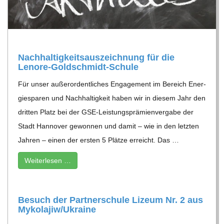
R
E
Nach­hal­tig­keits­aus­zeich­nung für die
Lenore-Goldschmidt-Schule
-
Für unser außer­or­dent­li­ches Enga­ge­ment im Bereich Ener­
G
gie­spa­ren und Nach­hal­tig­keit haben wir in die­sem Jahr den
drit­ten Platz bei der GSE-Leis­tungs­prä­mi­en­ver­gabe der
O
Stadt Han­no­ver gewon­nen und damit – wie in den letz­ten
Jah­ren – einen der ers­ten 5 Plätze erreicht. Das …
L
Wei­ter­le­sen …
D
Besuch der Part­ner­schule Lizeum Nr. 2 aus
S
Mykolajiw/​​Ukraine