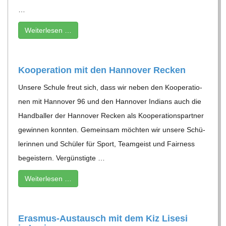
C
…
H
Wei­ter­le­sen …
U
Koope­ra­tion mit den Han­no­ver Recken
L
Unsere Schule freut sich, dass wir neben den Koope­ra­tio­
nen mit Han­no­ver 96 und den Han­no­ver Indi­ans auch die
E
Hand­bal­ler der Han­no­ver Recken als Koope­ra­ti­ons­part­ner
gewin­nen konn­ten. Gemein­sam möch­ten wir unsere Schü­
le­rin­nen und Schü­ler für Sport, Team­geist und Fair­ness
begeis­tern. Ver­güns­tigte …
Wei­ter­le­sen …
Eras­­mus-Aus­­­tausch mit dem Kiz Lisesi